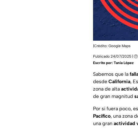
|Crédito: Google Maps
Publicado 24/07/2025 | 🕑
Escrito por:
Tania López
Sabemos que la
fal
desde
California
, E
zona de alta
activid
de gran magnitud
s
Por si fuera poco, 
Pacífico
, una zona d
una gran
actividad 