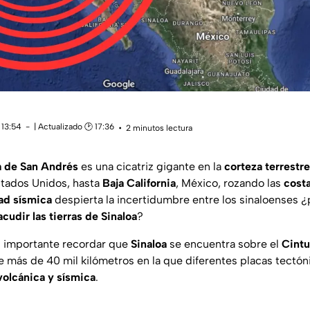
 13:54
| Actualizado 🕑 17:36
2 minutos lectura
la de San Andrés
es una cicatriz gigante en la
corteza terrestre
stados Unidos, hasta
Baja California
, México, rozando las
costa
ad sísmica
despierta la incertidumbre entre los sinaloenses 
acudir las tierras de Sinaloa
?
es importante recordar que
Sinaloa
se encuentra sobre el
Cintu
e más de 40 mil kilómetros en la que diferentes placas tectóni
volcánica y sísmica
.