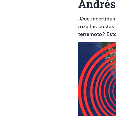
Andrés
¡Que incertidumb
roza las costas
terremoto? Est