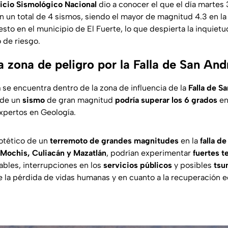
icio Sismológico Nacional
dio a conocer el que el día martes 
 un total de 4 sismos, siendo el mayor de magnitud 4.3 en la 
 esto en el municipio de El Fuerte, lo que despierta la inquiet
 de riesgo.
a zona de peligro por la Falla de San And
a
se encuentra dentro de la zona de influencia de la
Falla de S
 de un
sismo
de gran magnitud
podría superar los 6 grados
en
expertos en Geología.
otético de un
terremoto de grandes magnitudes
en la
falla d
 Mochis, Culiacán y Mazatlán
, podrían experimentar
fuertes t
ables, interrupciones en los
servicios públicos
y posibles
tsu
 la pérdida de vidas humanas y en cuanto a la recuperación 