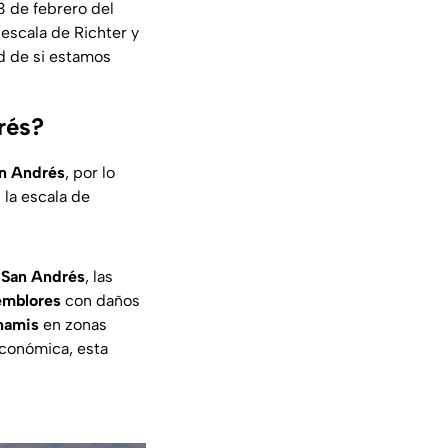
3 de febrero del
escala de Richter y
ud de si estamos
rés?
an Andrés
, por lo
 la escala de
e San Andrés
, las
emblores
con daños
namis
en zonas
económica, esta