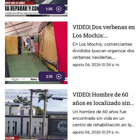
Los Mochis
1:35
VIDEO| Dos verbenas en
Los Mochis:
comerciantes buscan
En Los Mochis, comerciantes
divididos buscan organizar dos
su propio espacio
verbenas navideñas,
generando una oferta para más
agosto 06, 2026 10:34 a. m.
de 300 vendedores.
2:15
VIDEO| Hombre de 60
años es localizado sin
vida en centro de
Un hombre de 60 años fue
encontrado sin vida en un
rehabilitación
centro de rehabilitación en la
ciudad de Los Mochis
agosto 06, 2026 10:29 a. m.