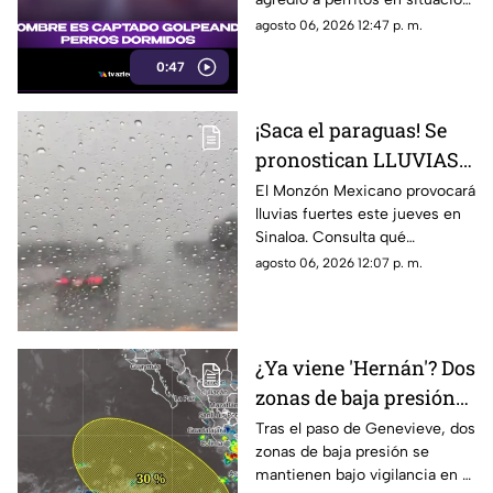
de calle en Tonalá, Jalisco,
agosto 06, 2026 12:47 p. m.
mientras estaba dormido
0:47
¡Saca el paraguas! Se
pronostican LLUVIAS
FUERTES la tarde HOY
El Monzón Mexicano provocará
lluvias fuertes este jueves en
en estos municipios de
Sinaloa. Consulta qué
Sinaloa
municipios podrían registrar
agosto 06, 2026 12:07 p. m.
las mayores precipitaciones.
¿Ya viene 'Hernán'? Dos
zonas de baja presión
toman fuerza en el
Tras el paso de Genevieve, dos
zonas de baja presión se
Pacífico
mantienen bajo vigilancia en el