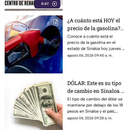
0:47
¿A cuánto está HOY el
precio de la gasolina?
Aquí te decimos su
Conoce a cuánto está el
precio de la gasolina en el
costo por litro en
estado de Sinaloa hoy jueves 6
Sinaloa
de agosto de 2026
agosto 06, 2026 09:40 a. m.
DÓLAR: Este es su tipo
de cambio en Sinaloa y
México HOY jueves
El tipo de cambio del dólar se
mantiene por debajo de los 18
pesos en Sinaloa y el país;
conoce los detalles sobre su
agosto 06, 2026 09:28 a. m.
precio hoy jueves 6 de agosto
de 2026