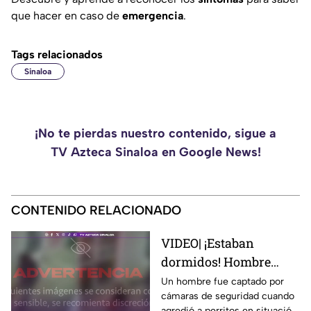
que hacer en caso de
emergencia
.
Tags relacionados
Sinaloa
¡No te pierdas nuestro contenido, sigue a
TV Azteca Sinaloa en Google News!
CONTENIDO RELACIONADO
VIDEO| ¡Estaban
dormidos! Hombre
patea perritos en
Un hombre fue captado por
cámaras de seguridad cuando
situación de calle
agredió a perritos en situación