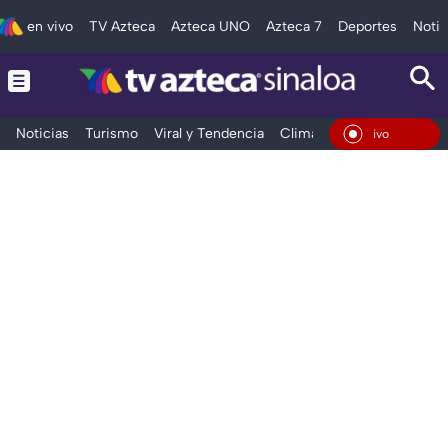
en vivo
TV Azteca
Azteca UNO
Azteca 7
Deportes
Notic
Noticias
Turismo
Viral y Tendencia
Clima
Deportes
Espec
En Vi