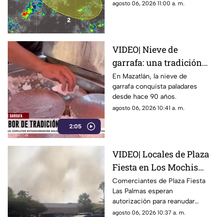
Pacífico; estas son sus
agosto 06, 2026 11:00 a. m.
trayectorias
VIDEO| Nieve de
garrafa: una tradición
en Mazatlán desde
En Mazatlán, la nieve de
garrafa conquista paladares
hace 90 años
desde hace 90 años.
agosto 06, 2026 10:41 a. m.
2:05
VIDEO| Locales de Plaza
Fiesta en Los Mochis
esperan autorización
Comerciantes de Plaza Fiesta
Las Palmas esperan
para reabrir tras
autorización para reanudar
incendio
actividades tras incendio en
agosto 06, 2026 10:37 a. m.