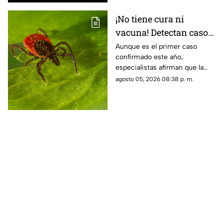
¡No tiene cura ni
vacuna! Detectan caso
del virus Bourbon,
Aunque es el primer caso
confirmado este año,
enfermedad
especialistas afirman que la
transmitida por
enfermedad podría estar más
agosto 05, 2026 08:38 p. m.
garrapatas
extendida de lo que se cree