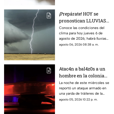
¡Prepárate! HOY se
pronostican LLUVIAS
MUY FUERTES en estas
Conoce las condiciones del
clima para hoy jueves 6 de
zonas de Sinaloa
agosto de 2026; habrá lluvias
muy fuertes
agosto 06, 2026 08:38 a. m.
Atac4n a bal4z0s a un
hombre en la colonia
San Rafael, en
La noche de este miércoles se
reportó un ataque armado en
Culiacán; ya fue
una yarda de tráileres de la
identificado
colonia San Rafael, en la capital
agosto 05, 2026 10:22 p. m.
sinaloense