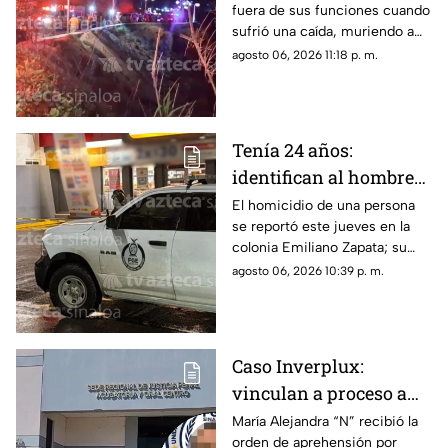
fuera de sus funciones cuando
del Centenario, en
sufrió una caída, muriendo a
Mazatlán
causa de múltiples golpes
agosto 06, 2026 11:18 p. m.
Tenía 24 años:
identifican al hombre
as3sin4do en tienda de
El homicidio de una persona
se reportó este jueves en la
conveniencia al sur de
colonia Emiliano Zapata; su
Culiacán
cuerpo quedó justo en la
agosto 06, 2026 10:39 p. m.
puerta de una tienda de
conveniencia
Caso Inverplux:
vinculan a proceso a
Isaac Andrey “N” y
María Alejandra “N” recibió la
orden de aprehensión por
detienen a segunda