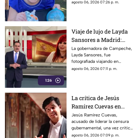
un mueble de segunda mano;
agosto 06, 2026 07:26 p. m.
la Policía de Florida alerta
sobre los riesgos de artículos
infantiles usados
Viaje de lujo de Layda
Sansores a Madrid:
captada junto a su
La gobernadora de Campeche,
Layda Sansores, fue
hermana del DIF
fotografiada viajando en
estatal
primera clase a Madrid,
agosto 06, 2026 07:11 p. m.
acompañada de su hermana,
1:26
directora del DIF estatal
La crítica de Jesús
Ramírez Cuevas en
2013 se vuelve
Jesús Ramírez Cuevas,
acusado de liderar la censura
relevante en la censura
gubernamental, una vez criticó
actual
abiertamente en 2013 la
agosto 06, 2026 07:09 p. m.