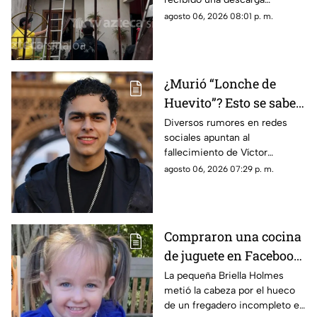
colonia Álamos Uno, en
eléctrica mientras se
agosto 06, 2026 08:01 p. m.
Los Mochis
encontraba trabajando en un
domicilio de la ciudad de Los
Mochis
¿Murió “Lonche de
Huevito”? Esto se sabe
del streamer
Diversos rumores en redes
sociales apuntan al
sinaloense
fallecimiento de Víctor
Ordoñez, conocido como
agosto 06, 2026 07:29 p. m.
“Lonche de Huevito”. Te
decimos lo que se sabe del
streamer
Compraron una cocina
de juguete en Facebook
y terminó en tragedia:
La pequeña Briella Holmes
metió la cabeza por el hueco
Muere niña de 3 años
de un fregadero incompleto en
atrapada en el mueble