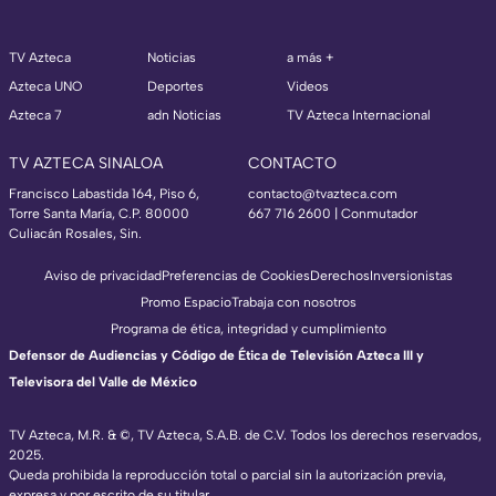
TV Azteca
Noticias
a más +
Azteca UNO
Deportes
Videos
Azteca 7
adn Noticias
TV Azteca Internacional
TV AZTECA SINALOA
CONTACTO
Francisco Labastida 164, Piso 6,
contacto@tvazteca.com
Torre Santa María, C.P. 80000
667 716 2600 | Conmutador
Culiacán Rosales, Sin.
Aviso de privacidad
Preferencias de Cookies
Derechos
Inversionistas
Promo Espacio
Trabaja con nosotros
Programa de ética, integridad y cumplimiento
Defensor de Audiencias y Código de Ética de Televisión Azteca III y
Televisora del Valle de México
TV Azteca, M.R. & ©, TV Azteca, S.A.B. de C.V. Todos los derechos reservados,
2025.
Queda prohibida la reproducción total o parcial sin la autorización previa,
expresa y por escrito de su titular.