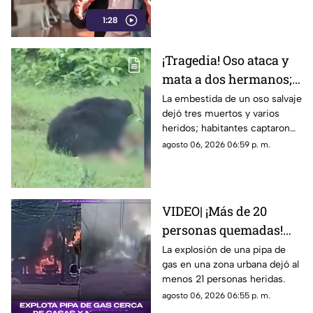
manipulación mediática a
1:28
través de publicidad oficial
¡Tragedia! Oso ataca y
mata a dos hermanos;
dramático momento
La embestida de un oso salvaje
dejó tres muertos y varios
quedó grabado en
heridos; habitantes captaron
VIDEO
en video los momentos de
agosto 06, 2026 06:59 p. m.
terror sufridos por la familia
VIDEO| ¡Más de 20
personas quemadas!
Explota pipa de gas
La explosión de una pipa de
gas en una zona urbana dejó al
cerca de casas y
menos 21 personas heridas.
negocios
agosto 06, 2026 06:55 p. m.