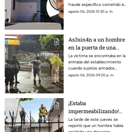
fraude específico cometido en
implicada en
Sinaloa, mientras que el primer
agosto 06, 2026 10:30 p. m.
megafraude
detenido quedó en prisión
preventiva
As3sin4n a un hombre
en la puerta de una
tienda de conveniencia
La víctima se encontraba en la
entrada del establecimiento
en la Emiliano Zapata,
cuando sujetos armados
Culiacán
abrieron fuego contra él
agosto 06, 2026 09:20 p. m.
¡Estaba
impermeabilizando!
Hombre recibe
La tarde de este jueves se
reportó que un hombre había
descarga eléctrica en la
recibido una descarga