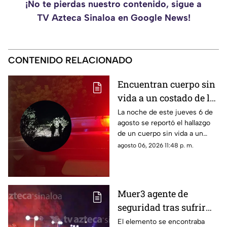
¡No te pierdas nuestro contenido, sigue a
TV Azteca Sinaloa en Google News!
CONTENIDO RELACIONADO
Encuentran cuerpo sin
vida a un costado de la
carretera Culiacán-
La noche de este jueves 6 de
agosto se reportó el hallazgo
Eldorado, en Costa Rica
de un cuerpo sin vida a un
costado de la carretera: estaba
agosto 06, 2026 11:48 p. m.
envuelto en plástico
Muer3 agente de
seguridad tras sufrir
caíd4 desde el Paseo
El elemento se encontraba