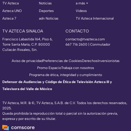
TV Azteca
Noticias
a más +
Azteca UNO
Deportes
Videos
Azteca 7
adn Noticias
TV Azteca Internacional
TV AZTECA SINALOA
CONTACTO
Francisco Labastida 164, Piso 6,
contacto@tvazteca.com
Torre Santa María, C.P. 80000
667 716 2600 | Conmutador
Culiacán Rosales, Sin.
Aviso de privacidad
Preferencias de Cookies
Derechos
Inversionistas
Promo Espacio
Trabaja con nosotros
Programa de ética, integridad y cumplimiento
Defensor de Audiencias y Código de Ética de Televisión Azteca III y
Televisora del Valle de México
TV Azteca, M.R. & ©, TV Azteca, S.A.B. de C.V. Todos los derechos reservados,
2025.
Queda prohibida la reproducción total o parcial sin la autorización previa,
expresa y por escrito de su titular.