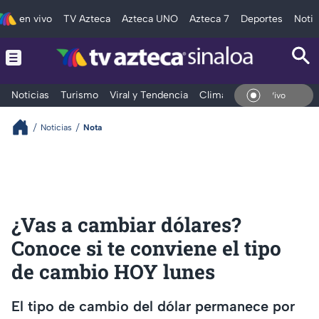
en vivo
TV Azteca
Azteca UNO
Azteca 7
Deportes
Notic
Noticias
Turismo
Viral y Tendencia
Clima
Deportes
Espec
En Vivo
Noticias
Nota
¿Vas a cambiar dólares?
Conoce si te conviene el tipo
de cambio HOY lunes
El tipo de cambio del dólar permanece por