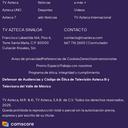
TV Azteca
Noticias
a más +
Azteca UNO
Deportes
Videos
Azteca 7
adn Noticias
TV Azteca Internacional
TV AZTECA SINALOA
CONTACTO
Francisco Labastida 164, Piso 6,
contacto@tvazteca.com
Torre Santa María, C.P. 80000
667 716 2600 | Conmutador
Culiacán Rosales, Sin.
Aviso de privacidad
Preferencias de Cookies
Derechos
Inversionistas
Promo Espacio
Trabaja con nosotros
Programa de ética, integridad y cumplimiento
Defensor de Audiencias y Código de Ética de Televisión Azteca III y
Televisora del Valle de México
TV Azteca, M.R. & ©, TV Azteca, S.A.B. de C.V. Todos los derechos reservados,
2025.
Queda prohibida la reproducción total o parcial sin la autorización previa,
expresa y por escrito de su titular.