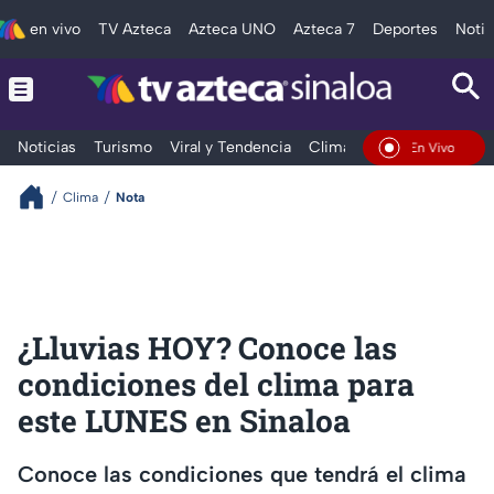
en vivo
TV Azteca
Azteca UNO
Azteca 7
Deportes
Notic
Noticias
Turismo
Viral y Tendencia
Clima
Deportes
Espec
En Vivo
Clima
Nota
¿Lluvias HOY? Conoce las
condiciones del clima para
este LUNES en Sinaloa
Conoce las condiciones que tendrá el clima