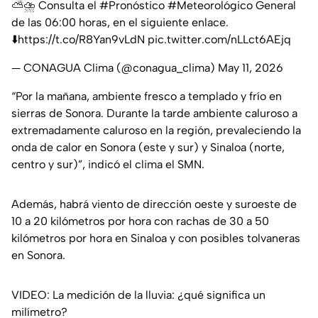
⛅️⛈️ Consulta el
#Pronóstico
#Meteorológico
General
de las 06:00 horas, en el siguiente enlace.
⬇️
https://t.co/R8Yan9vLdN
pic.twitter.com/nLLct6AEjq
— CONAGUA Clima (@conagua_clima)
May 11, 2026
“Por la mañana, ambiente fresco a templado y frío en
sierras de Sonora. Durante la tarde ambiente caluroso a
extremadamente caluroso en la región, prevaleciendo la
onda de calor en Sonora (este y sur) y Sinaloa (norte,
centro y sur)”, indicó el clima el SMN.
Además, habrá viento de dirección oeste y suroeste de
10 a 20 kilómetros por hora con rachas de 30 a 50
kilómetros por hora en Sinaloa y con posibles tolvaneras
en Sonora.
VIDEO: La medición de la lluvia: ¿qué significa un
milímetro?