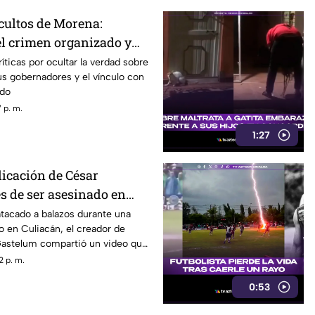
ocultos de Morena:
el crimen organizado y
cas
íticas por ocultar la verdad sobre
us gobernadores y el vínculo con
ado
 p. m.
1:27
licación de César
s de ser asesinado en
 una "cita fresita"
atacado a balazos durante una
o en Culiacán, el creador de
astelum compartió un video que
n nuevo “romance”
2 p. m.
0:53