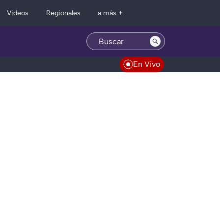
Regionales
Videos
a más +
En Vivo