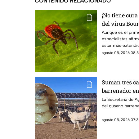
CONTENIDO RELACIONADO
¡No tiene cura
del virus Bou
transmitida p
Aunque es el prim
especialistas afir
estar más extendid
agosto 05, 2026 08:3
Suman tres ca
barrenador en
La Secretaría de A
del gusano barrena
agosto 05, 2026 07:3