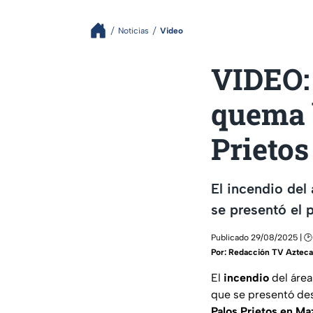
Noticias
Video
VIDEO:
quema 
Prietos
El incendio del
se presentó el 
Publicado 29/08/2025 | 🕑 
Por:
Redacción TV Azteca 
El
incendio
del áre
que se presentó desd
Palos Prietos en Ma