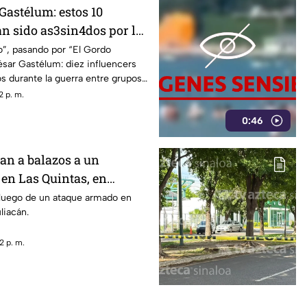
Gastélum: estos 10
an sido as3sin4dos por la
Los Chapitos y La Mayiza
o”, pasando por “El Gordo
ésar Gastélum: diez influencers
s durante la guerra entre grupos
2 p. m.
0:46
an a balazos a un
 en Las Quintas, en
luego de un ataque armado en
liacán.
2 p. m.