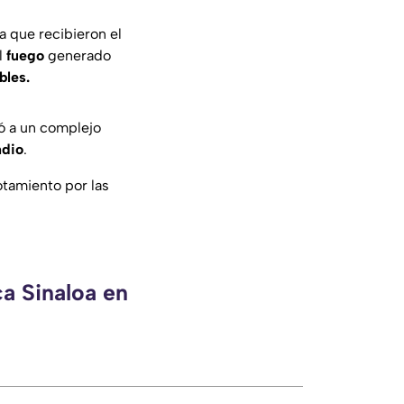
 que recibieron el
l
fuego
generado
bles.
ió a un complejo
ndio
.
tamiento por las
ca Sinaloa en