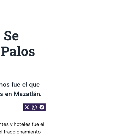
 Se
 Palos
mos fue el que
os en Mazatlán.
es y hoteles fue el
el fraccionamiento