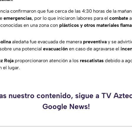
ia confirmaron que fue cerca de las 4:30 horas de la mañana
de
emergencias
, por lo que iniciaron labores para el
combate
a
sconocidas en una zona con
plásticos
y otros materiales flama
olina
aledaña fue evacuada de manera
preventiva
y se advirt
 sobre una potencial
evacuación
en caso de agravarse el
ince
uz
Roja
proporcionaron atención a los
rescatistas
debido a ago
 el lugar.
as nuestro contenido, sigue a TV Azte
Google News!