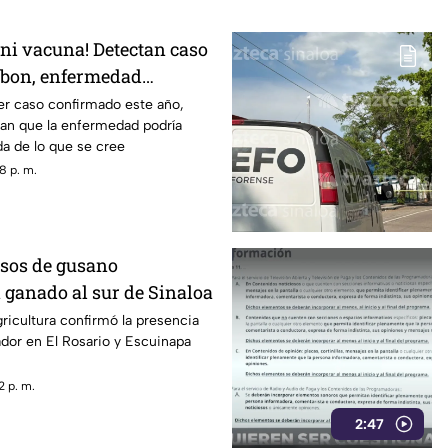
 ni vacuna! Detectan caso
rbon, enfermedad
or garrapatas
er caso confirmado este año,
man que la enfermedad podría
a de lo que se cree
8 p. m.
sos de gusano
 ganado al sur de Sinaloa
gricultura confirmó la presencia
dor en El Rosario y Escuinapa
2 p. m.
2:47