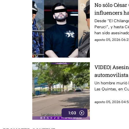
No sólo César 
influencers h
guerra entre 
Desde “El Chilang
Peruci”, y hasta C
han sido asesinado
delictivos
agosto 05, 2026 06:2
VIDEO| Asesin
automovilista
Culiacán
Un hombre murió 
Las Quintas, en Cu
agosto 05, 2026 04:5
1:03