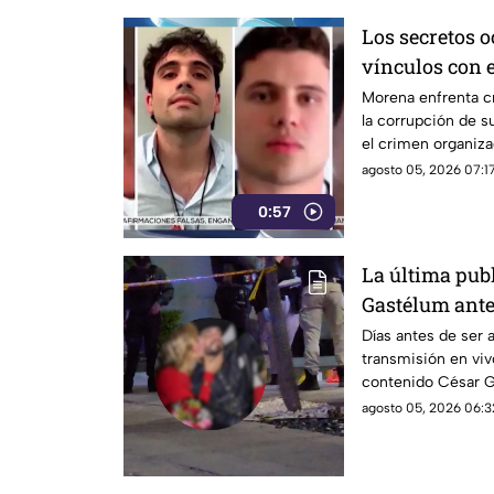
Los secretos 
vínculos con 
obras faraóni
Morena enfrenta cr
la corrupción de s
el crimen organiz
agosto 05, 2026 07:17
0:57
La última pub
Gastélum ante
vivo: Presumía
Días antes de ser 
transmisión en viv
contenido César G
dejaba entrever u
agosto 05, 2026 06:3