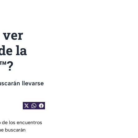
 ver
de la
™?
uscarán llevarse
no de los encuentros
ue buscarán