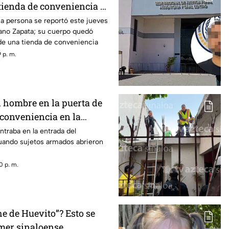
tienda de conveniencia al
án
a persona se reportó este jueves
iano Zapata; su cuerpo quedó
 de una tienda de conveniencia
 p. m.
 hombre en la puerta de
 conveniencia en la
ta, Culiacán
ntraba en la entrada del
uando sujetos armados abrieron
0 p. m.
e de Huevito”? Esto se
amer sinaloense