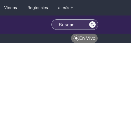
Regionales
Videos
a más +
En Vivo