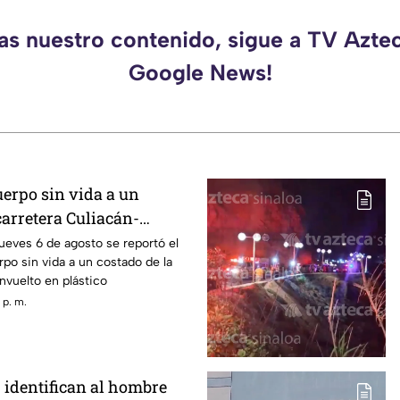
as nuestro contenido, sigue a TV Azte
Google News!
erpo sin vida a un
carretera Culiacán-
osta Rica
ueves 6 de agosto se reportó el
rpo sin vida a un costado de la
nvuelto en plástico
 p. m.
 identifican al hombre