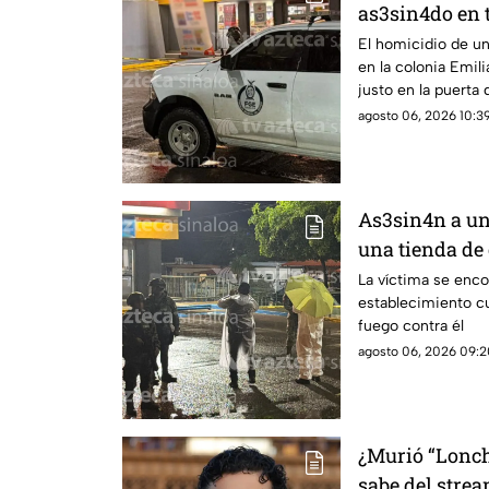
as3sin4do en 
sur de Culiac
El homicidio de un
en la colonia Emil
justo en la puerta
agosto 06, 2026 10:39
As3sin4n a un
una tienda de
Emiliano Zapa
La víctima se enco
establecimiento c
fuego contra él
agosto 06, 2026 09:2
¿Murió “Lonch
sabe del stre