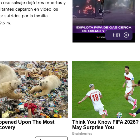
IDEO
 oso salvaje dejó tres muertos y
bitantes captaron en video los
 sufridos por la familia
9 p. m.
1:01