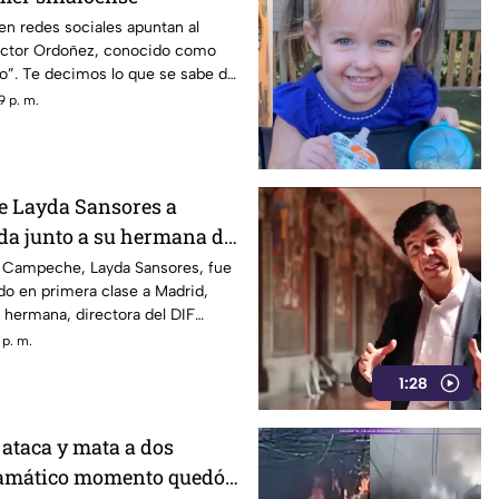
n redes sociales apuntan al
Víctor Ordoñez, conocido como
o”. Te decimos lo que se sabe del
9 p. m.
de Layda Sansores a
da junto a su hermana del
 Campeche, Layda Sansores, fue
ndo en primera clase a Madrid,
hermana, directora del DIF
 p. m.
1:28
 ataca y mata a dos
amático momento quedó