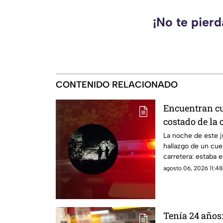
¡No te pierd
CONTENIDO RELACIONADO
Encuentran cu
costado de la 
Eldorado, en C
La noche de este j
hallazgo de un cue
carretera: estaba e
agosto 06, 2026 11:48
Tenía 24 años: