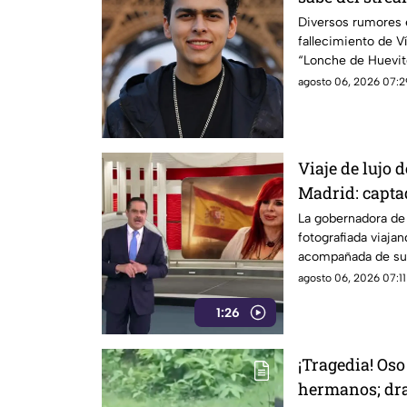
Diversos rumores e
fallecimiento de 
“Lonche de Huevit
streamer
agosto 06, 2026 07:2
Viaje de lujo 
Madrid: capta
DIF estatal
La gobernadora de
fotografiada viaja
acompañada de su 
estatal
agosto 06, 2026 07:11
1:26
¡Tragedia! Oso
hermanos; dr