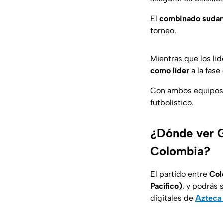
El
combinado
suda
torneo.
Mientras que los li
como
líder
a la fase
Con ambos equipo
futbolístico.
¿Dónde ver G
Colombia?
El partido entre
Col
Pacífico)
, y podrás 
digitales de
Azteca