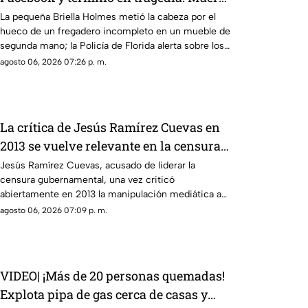
niña de 3 años atrapada en el mueble
La pequeña Briella Holmes metió la cabeza por el
hueco de un fregadero incompleto en un mueble de
segunda mano; la Policía de Florida alerta sobre los
riesgos de artículos infantiles usados
agosto 06, 2026 07:26 p. m.
La crítica de Jesús Ramírez Cuevas en
2013 se vuelve relevante en la censura
actual
Jesús Ramírez Cuevas, acusado de liderar la
censura gubernamental, una vez criticó
abiertamente en 2013 la manipulación mediática a
través de publicidad oficial
agosto 06, 2026 07:09 p. m.
VIDEO| ¡Más de 20 personas quemadas!
Explota pipa de gas cerca de casas y