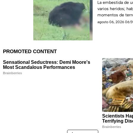
grabado en V
La embestida de un
varios heridos; ha
momentos de terror
agosto 06, 2026 06:5