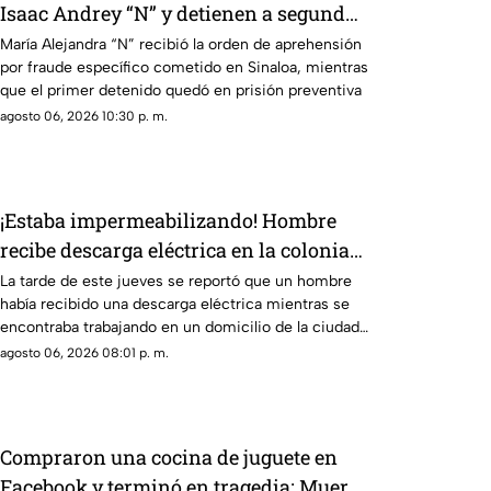
Isaac Andrey “N” y detienen a segunda
implicada en megafraude
María Alejandra “N” recibió la orden de aprehensión
por fraude específico cometido en Sinaloa, mientras
que el primer detenido quedó en prisión preventiva
agosto 06, 2026 10:30 p. m.
¡Estaba impermeabilizando! Hombre
recibe descarga eléctrica en la colonia
Álamos Uno, en Los Mochis
La tarde de este jueves se reportó que un hombre
había recibido una descarga eléctrica mientras se
encontraba trabajando en un domicilio de la ciudad
de Los Mochis
agosto 06, 2026 08:01 p. m.
Compraron una cocina de juguete en
Facebook y terminó en tragedia: Muere