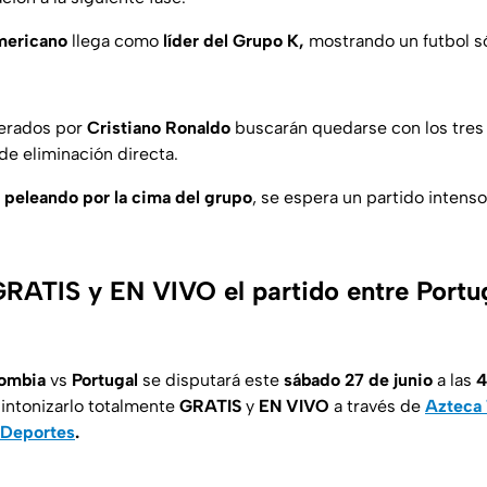
mericano
llega como
líder del Grupo K,
mostrando un futbol sól
derados por
Cristiano
Ronaldo
buscarán quedarse con los tres
 de eliminación directa.
s
peleando por la
cima del grupo
, se espera un partido intenso 
RATIS y EN VIVO el partido entre Portu
ombia
vs
Portugal
se disputará este
sábado 27 de junio
a las
4
sintonizarlo totalmente
GRATIS
y
EN
VIVO
a través de
Azteca 
 Deportes
.