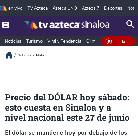
en vivo
TV Azteca
Azteca UNO
Azteca 7
Deportes
Notic
Noticias
Turismo
Viral y Tendencia
Clima
Deportes
Espec
En Vivo
Noticias
Nota
Precio del DÓLAR hoy sábado:
esto cuesta en Sinaloa y a
nivel nacional este 27 de junio
El dólar se mantiene hoy por debajo de los