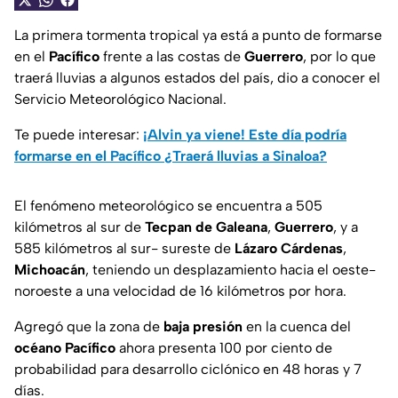
La primera tormenta tropical ya está a punto de formarse
en el
Pacífico
frente a las costas de
Guerrero
, por lo que
traerá lluvias a algunos estados del país, dio a conocer el
Servicio Meteorológico Nacional.
Te puede interesar:
¡Alvin ya viene! Este día podría
formarse en el Pacífico ¿Traerá lluvias a Sinaloa?
El fenómeno meteorológico se encuentra a 505
kilómetros al sur de
Tecpan de Galeana
,
Guerrero
, y a
585 kilómetros al sur- sureste de
Lázaro Cárdenas
,
Michoacán
, teniendo un desplazamiento hacia el oeste-
noroeste a una velocidad de 16 kilómetros por hora.
Agregó que la zona de
baja presión
en la cuenca del
océano Pacífico
ahora presenta 100 por ciento de
probabilidad para desarrollo ciclónico en 48 horas y 7
días.