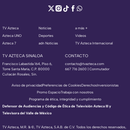
TV Azteca
Noticias
a más +
Azteca UNO
Deportes
Videos
Azteca 7
adn Noticias
TV Azteca Internacional
TV AZTECA SINALOA
CONTACTO
Francisco Labastida 164, Piso 6,
contacto@tvazteca.com
Torre Santa María, C.P. 80000
667 716 2600 | Conmutador
Culiacán Rosales, Sin.
Aviso de privacidad
Preferencias de Cookies
Derechos
Inversionistas
Promo Espacio
Trabaja con nosotros
Programa de ética, integridad y cumplimiento
Defensor de Audiencias y Código de Ética de Televisión Azteca III y
Televisora del Valle de México
TV Azteca, M.R. & ©, TV Azteca, S.A.B. de C.V. Todos los derechos reservados,