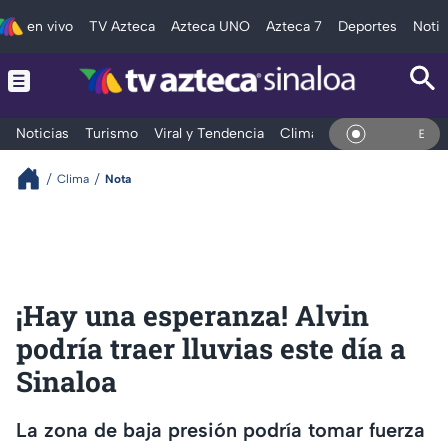
en vivo
TV Azteca
Azteca UNO
Azteca 7
Deportes
Notic
Noticias
Turismo
Viral y Tendencia
Clima
Deportes
Espec
En Vivo
Clima
Nota
¡Hay una esperanza! Alvin
podría traer lluvias este día a
Sinaloa
La zona de baja presión podría tomar fuerza