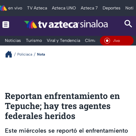
en vivo
TV Azteca
Azteca UNO
Azteca 7
Deportes
Notic
Noticias
Turismo
Viral y Tendencia
Clima
Deportes
Espec
En Vivo
Policiaca
Nota
Reportan enfrentamiento en
Tepuche; hay tres agentes
federales heridos
Este miércoles se reportó el enfrentamiento