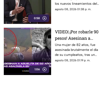
los nuevos lineamientos del
Gobierno Federal que
agosto 08, 2026 01:38 p. m.
amenazan la libertad de
0:58
expresión.
VIDEO| ¡Por robarle 90
pesos! Asesinan a
abuelita de 82 años tras
Una mujer de 82 años, fue
asesinada brutalmente el día
asaltarla en su
de su cumpleaños, tras un
cumpleaños
asalto por solo 90 pesos.
agosto 08, 2026 01:19 p. m.
1:06