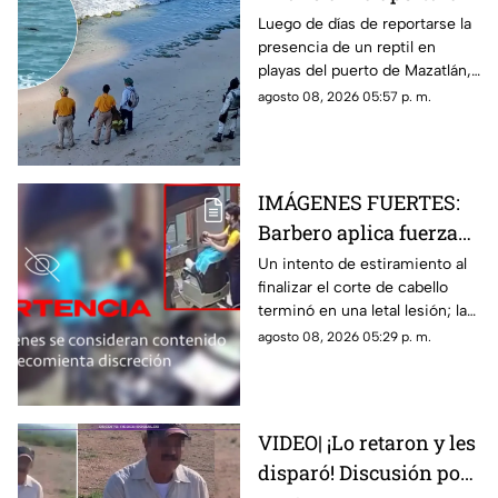
de playas en Mazatlán
Luego de días de reportarse la
presencia de un reptil en
tras cuatro días
playas del puerto de Mazatlán,
cerradas
autoridades confirmaron la
agosto 08, 2026 05:57 p. m.
reapertura de estos espacios
IMÁGENES FUERTES:
Barbero aplica fuerza
de más y le rompe el
Un intento de estiramiento al
finalizar el corte de cabello
cuello a un cliente en
terminó en una letal lesión; las
pleno corte
estremecedoras imágenes
agosto 08, 2026 05:29 p. m.
captadas por cámaras de
seguridad se hicieron virales
VIDEO| ¡Lo retaron y les
disparó! Discusión por