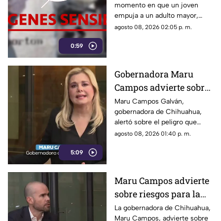
momento en que un joven
un tráiler
empuja a un adulto mayor,
provocando su muerte al ser
agosto 08, 2026 02:05 p. m.
atropellado por un tráiler.
0:59
Gobernadora Maru
Campos advierte sobre
el uso de lineamientos
Maru Campos Galván,
gobernadora de Chihuahua,
para sancionar a
alertó sobre el peligro que
medios y periodistas
implican los nuevos
agosto 08, 2026 01:40 p. m.
lineamientos para sancionar a
5:09
medios y periodistas.
Maru Campos advierte
sobre riesgos para la
libertad de expresión
La gobernadora de Chihuahua,
Maru Campos, advierte sobre