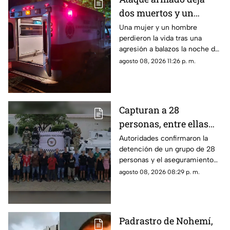
dos muertos y un
herido en la
Una mujer y un hombre
perdieron la vida tras una
sindicatura de Villa
agresión a balazos la noche de
Unión, Mazatlán
este sábado; un joven de 26
agosto 08, 2026 11:26 p. m.
años fue trasladado de
urgencia a un hospital
Capturan a 28
personas, entre ellas
mujeres, con un
Autoridades confirmaron la
detención de un grupo de 28
arsenal en El Roble,
personas y el aseguramiento
Mazatlán
de armas de fuego largas, en la
agosto 08, 2026 08:29 p. m.
zona rural de Mazatlán
Padrastro de Nohemí,