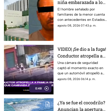
niña embarazada a los
11 años, cuenta con
El hombre señalado por
familiares de la menor cuenta
historial de abus0;
con antecedentes en Estados
familiares lo acusan
Unidos por abuso a una menor;
agosto 08, 2026 07:43 p. m.
no ha sido detenido en México
VIDEO| ¡Se dio a la fuga!
Conductor atropella a
familia entera que
Una cámara de seguridad
captó el momento exacto en
caminaba sobre la calle
que un automóvil atropelló a
una familia entera.
agosto 08, 2026 06:14 p. m.
0:48
¿Ya se fue el cocodrilo?
Anuncian la apertura