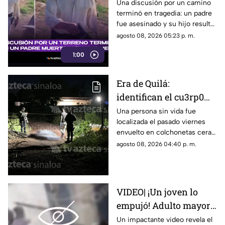
un terreno termina con
Una discusión por un camino
terminó en tragedia: un padre
un padre muerto y su
fue asesinado y su hijo resultó
hijo herido
herido.
agosto 08, 2026 05:23 p. m.
1:00
Era de Quilá:
identifican el cu3rp0
envuelto en
Una persona sin vida fue
localizada el pasado viernes
colchonetas hallado en
envuelto en colchonetas cera
Los Cerritos, Culiacán
del sector de Los Cerritos, en
agosto 08, 2026 04:40 p. m.
Culiacán
VIDEO| ¡Un joven lo
empujó! Adulto mayor
muere atropellado por
Un impactante video revela el