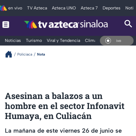
en vivo
TV Azteca
Azteca UNO
Azteca 7
Deportes
Notic
Noticias
Turismo
Viral y Tendencia
Clima
Deportes
Espec
En Vivo
Policiaca
Nota
Asesinan a balazos a un
hombre en el sector Infonavit
Humaya, en Culiacán
La mañana de este viernes 26 de junio se