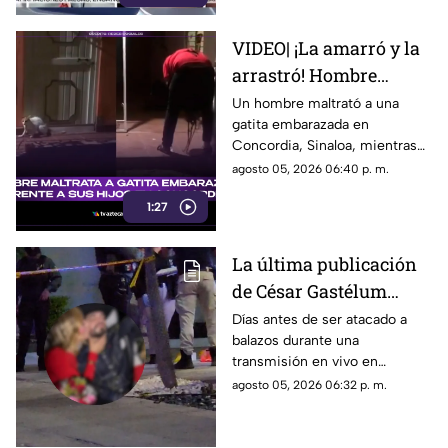
VIDEO| ¡La amarró y la
arrastró! Hombre
maltrata a gatita
Un hombre maltrató a una
gatita embarazada en
embarazada en
Concordia, Sinaloa, mientras
Concordia frente a sus
su familia ríe, se burlan y
agosto 05, 2026 06:40 p. m.
hijos
graban el momento.
1:27
La última publicación
de César Gastélum
antes de ser asesinado
Días antes de ser atacado a
balazos durante una
en vivo: Presumía una
transmisión en vivo en
"cita fresita"
Culiacán, el creador de
agosto 05, 2026 06:32 p. m.
contenido César Gastelum
compartió un video que dejaba
entrever un nuevo “romance”