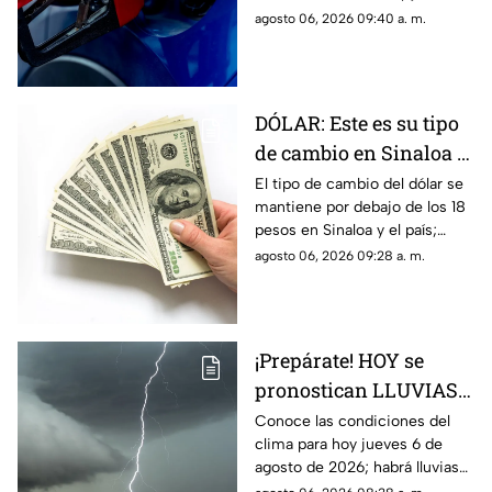
Sinaloa
de agosto de 2026
agosto 06, 2026 09:40 a. m.
DÓLAR: Este es su tipo
de cambio en Sinaloa y
México HOY jueves
El tipo de cambio del dólar se
mantiene por debajo de los 18
pesos en Sinaloa y el país;
conoce los detalles sobre su
agosto 06, 2026 09:28 a. m.
precio hoy jueves 6 de agosto
de 2026
¡Prepárate! HOY se
pronostican LLUVIAS
MUY FUERTES en estas
Conoce las condiciones del
clima para hoy jueves 6 de
zonas de Sinaloa
agosto de 2026; habrá lluvias
muy fuertes