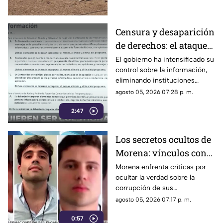
Censura y desaparición
de derechos: el ataque
del gobierno a la
El gobierno ha intensificado su
control sobre la información,
información pública
eliminando instituciones
autónomas y silenciando
agosto 05, 2026 07:28 p. m.
voces críticas
2:47
Los secretos ocultos de
Morena: vínculos con
el crimen organizado y
Morena enfrenta críticas por
ocultar la verdad sobre la
obras faraónicas
corrupción de sus
gobernadores y el vínculo con
agosto 05, 2026 07:17 p. m.
el crimen organizado
0:57