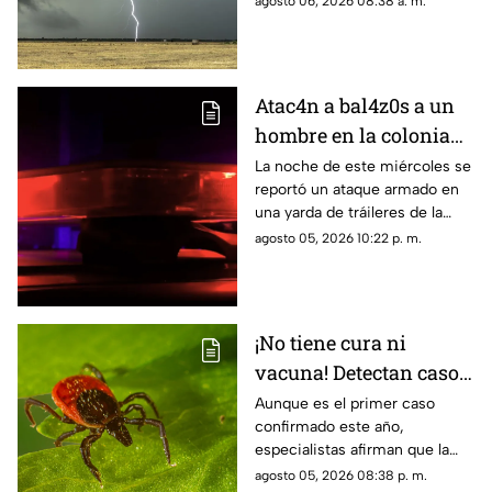
agosto 06, 2026 08:38 a. m.
Atac4n a bal4z0s a un
hombre en la colonia
San Rafael, en
La noche de este miércoles se
reportó un ataque armado en
Culiacán; ya fue
una yarda de tráileres de la
identificado
colonia San Rafael, en la capital
agosto 05, 2026 10:22 p. m.
sinaloense
¡No tiene cura ni
vacuna! Detectan caso
del virus Bourbon,
Aunque es el primer caso
confirmado este año,
enfermedad
especialistas afirman que la
transmitida por
enfermedad podría estar más
agosto 05, 2026 08:38 p. m.
garrapatas