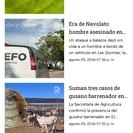
extendida de lo que se cree
Era de Navolato:
hombre asesinado en
Las Quintas, Culiacán,
Un ataque a balazos dejó sin
vida a un hombre a bordo de
ya fue identificado
un vehículo en Las Quintas; la
identidad de la víctima ya fue
agosto 05, 2026 07:36 p. m.
revelada
Suman tres casos de
gusano barrenador en
ganado al sur de
La Secretaría de Agricultura
confirmó la presencia del
Sinaloa
gusano barrenador en El
Rosario y Escuinapa
agosto 05, 2026 07:32 p. m.