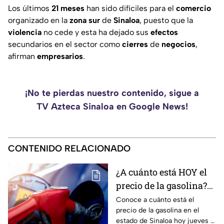
Los últimos
21
meses
han sido difíciles para el
comercio
organizado en la
zona
sur
de
Sinaloa
, puesto que la
violencia
no cede y esta ha dejado sus
efectos
secundarios en el sector como
cierres
de
negocios
,
afirman
empresarios
.
¡No te pierdas nuestro contenido, sigue a
TV Azteca Sinaloa en Google News!
CONTENIDO RELACIONADO
¿A cuánto está HOY el
precio de la gasolina?
Aquí te decimos su
Conoce a cuánto está el
precio de la gasolina en el
costo por litro en
estado de Sinaloa hoy jueves 6