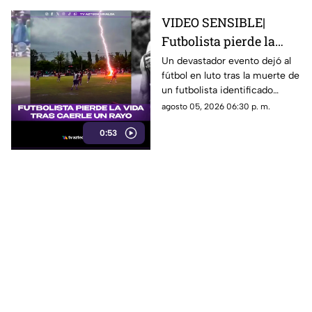
VIDEO SENSIBLE|
Futbolista pierde la
vida tras ser impactado
Un devastador evento dejó al
fútbol en luto tras la muerte de
por un rayo en pleno
un futbolista identificado
partido
cómo Safwan Awae por un
agosto 05, 2026 06:30 p. m.
rayo durante un partido en
0:53
Tailandia