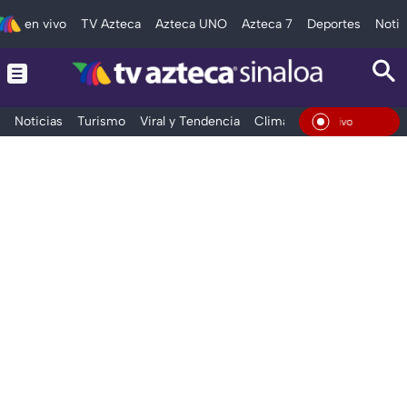
en vivo
TV Azteca
Azteca UNO
Azteca 7
Deportes
Notic
Noticias
Turismo
Viral y Tendencia
Clima
Deportes
Espec
En Vivo