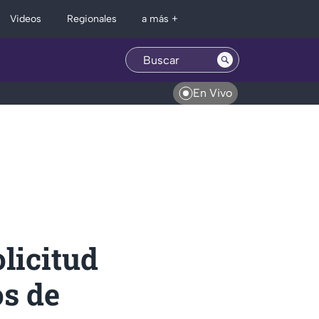
Regionales
Videos
a más +
En Vivo
licitud
os de