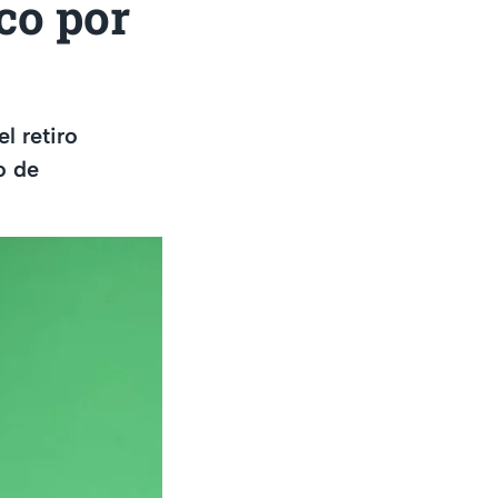
co por
l retiro
o de