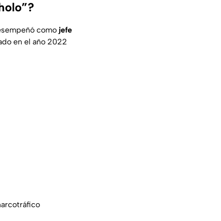
Cholo”?
e desempeñó como
jefe
nado en el año 2022
arcotráfico