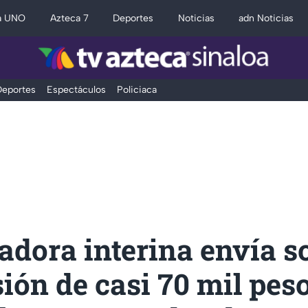
a UNO
Azteca 7
Deportes
Noticias
adn Noticias
eportes
Espectáculos
Policiaca
dora interina envía so
ión de casi 70 mil pes