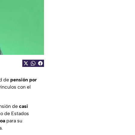
ud de
pensión por
vínculos con el
nsión de
casi
rno de Estados
loa
para su
a.