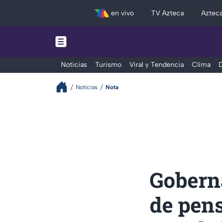
en vivo
TV Azteca
Aztec
Noticias
Turismo
Viral y Tendencia
Clima
D
Noticias
Nota
Goberna
de pens