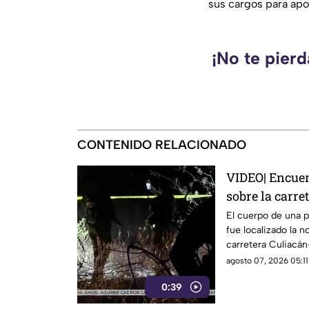
sus cargos para apo
¡No te pierd
CONTENIDO RELACIONADO
VIDEO| Encuen
sobre la carre
Culiacán
El cuerpo de una p
fue localizado la 
carretera Culiacán
Costa Rica, al sur 
agosto 07, 2026 05:11
0:39