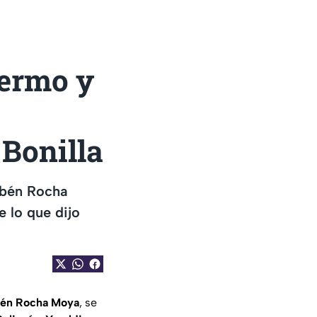
fermo y
 Bonilla
ubén Rocha
 lo que dijo
én Rocha Moya
, se