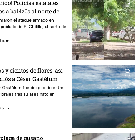
ido! Policías estatales
s a bal4z0s al norte de
rmaron el ataque armado en
oblado de El Chilillo, al norte de
 p. m.
 y cientos de flores: así
adiós a César Gastélum
ar Gastélum fue despedido entre
lorales tras su asesinato en
 p. m.
 plaga de gusano