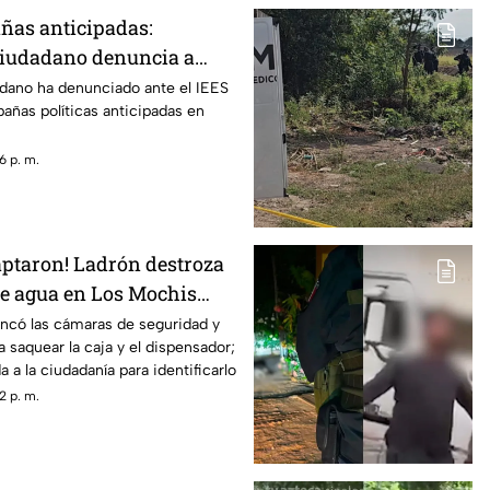
ñas anticipadas:
iudadano denuncia a
naloa
ano ha denunciado ante el IEES
añas políticas anticipadas en
6 p. m.
aptaron! Ladrón destroza
de agua en Los Mochis
s ganancias
ancó las cámaras de seguridad y
a saquear la caja y el dispensador;
 a la ciudadanía para identificarlo
2 p. m.