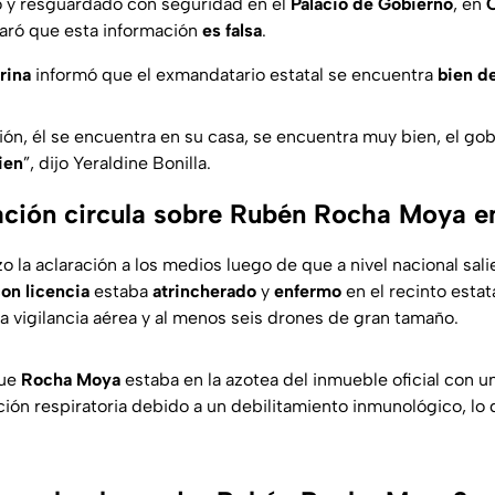
 y resguardado con seguridad en el
Palacio de Gobierno
, en
C
aró que esta información
es falsa
.
rina
informó que el exmandatario estatal se encuentra
bien d
ción, él se encuentra en su casa, se encuentra muy bien, el go
ien
”, dijo Yeraldine Bonilla.
ción circula sobre Rubén Rocha Moya en
o la aclaración a los medios luego de que a nivel nacional sal
on licencia
estaba
atrincherado
y
enfermo
en el recinto estat
 vigilancia aérea y al menos seis drones de gran tamaño.
que
Rocha Moya
estaba en la azotea del inmueble oficial con u
ción respiratoria debido a un debilitamiento inmunológico, lo