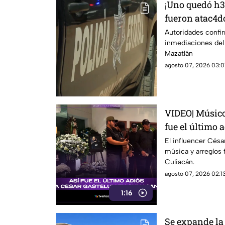
¡Uno quedó h3r
fueron atac4do
Mazatlán
Autoridades confi
inmediaciones del p
Mazatlán
agosto 07, 2026 03:01
VIDEO| Músicos
fue el último 
El influencer Cés
música y arreglos f
Culiacán.
agosto 07, 2026 02:13
1:16
Se expande la