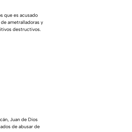
os que es acusado
 de ametralladoras y
tivos destructivos.
acán, Juan de Dios
sados de abusar de