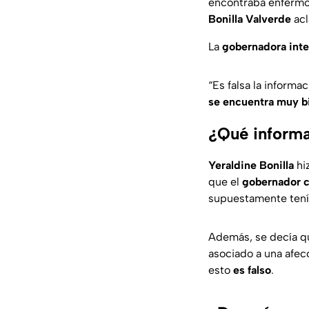
encontraba enfermo
Bonilla Valverde
acl
La
gobernadora inte
“Es falsa la informa
se encuentra muy b
¿Qué informa
Yeraldine Bonilla
hiz
que el
gobernador c
supuestamente tenía
Además, se decía 
asociado a una afec
esto
es falso
.