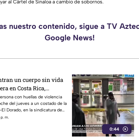
yar al Cártel de Sinaloa a cambio de sobornos.
as nuestro contenido, sigue a TV Azte
Google News!
tran un cuerpo sin vida
tera en Costa Rica,
ersona con huellas de violencia
noche del jueves a un costado de la
-El Dorado, en la sindicatura de
de Culiacán.
 p. m.
0:44