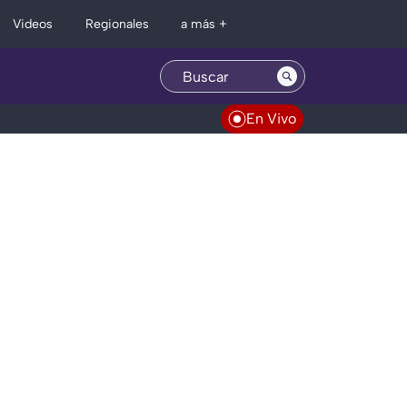
Regionales
Videos
a más +
En Vivo