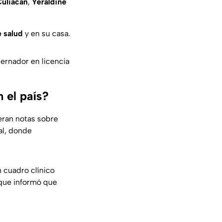
uliacán
,
Yeraldine
e salud
y en su casa.
bernador en licencia
 el país?
ieran notas sobre
al, donde
n cuadro clínico
 que informó que