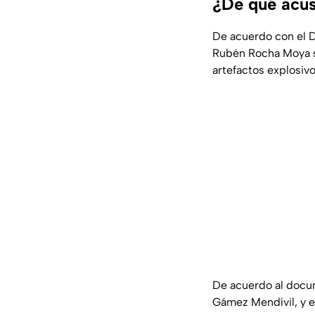
¿De qué acu
De acuerdo con el D
Rubén Rocha Moya so
artefactos explosiv
De acuerdo al docum
Gámez Mendívil, y e