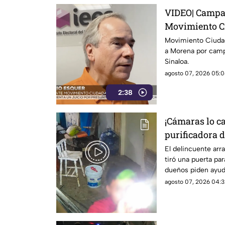
VIDEO| Campa
Movimiento C
Morena en Si
Movimiento Ciudad
a Morena por camp
Sinaloa.
agosto 07, 2026 05:0
2:38
¡Cámaras lo c
purificadora 
para robar la
El delincuente arr
tiró una puerta par
dueños piden ayuda
agosto 07, 2026 04:3