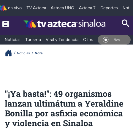
en vivo
TV Azteca
Azteca UNO
Azteca 7
Deportes
Notic
Noticias
Turismo
Viral y Tendencia
Clima
Deportes
Espec
En Vivo
Noticias
Nota
"¡Ya basta!": 49 organismos
lanzan ultimátum a Yeraldine
Bonilla por asfixia económica
y violencia en Sinaloa