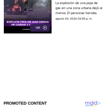
Explota pipa de gas
La explosión de una pipa de
gas en una zona urbana dejó al
cerca de casas y
menos 21 personas heridas.
negocios
agosto 06, 2026 06:55 p. m.
1:01