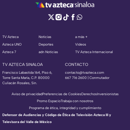
TV Azteca
Noticias
a más +
Azteca UNO
Deportes
Videos
Azteca 7
adn Noticias
TV Azteca Internacional
TV AZTECA SINALOA
CONTACTO
Francisco Labastida 164, Piso 6,
contacto@tvazteca.com
Torre Santa María, C.P. 80000
667 716 2600 | Conmutador
Culiacán Rosales, Sin.
Aviso de privacidad
Preferencias de Cookies
Derechos
Inversionistas
Promo Espacio
Trabaja con nosotros
Programa de ética, integridad y cumplimiento
Defensor de Audiencias y Código de Ética de Televisión Azteca III y
Televisora del Valle de México