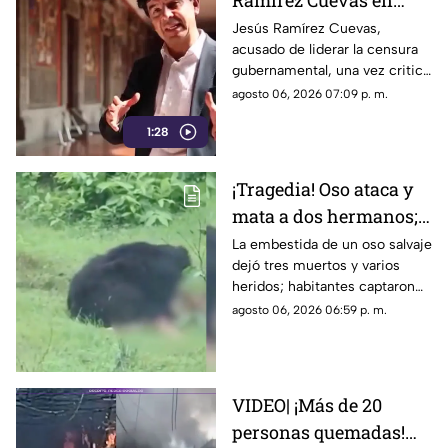
Ramírez Cuevas en
2013 se vuelve
Jesús Ramírez Cuevas,
acusado de liderar la censura
relevante en la censura
gubernamental, una vez criticó
actual
abiertamente en 2013 la
agosto 06, 2026 07:09 p. m.
manipulación mediática a
1:28
través de publicidad oficial
¡Tragedia! Oso ataca y
mata a dos hermanos;
dramático momento
La embestida de un oso salvaje
dejó tres muertos y varios
quedó grabado en
heridos; habitantes captaron
VIDEO
en video los momentos de
agosto 06, 2026 06:59 p. m.
terror sufridos por la familia
VIDEO| ¡Más de 20
personas quemadas!