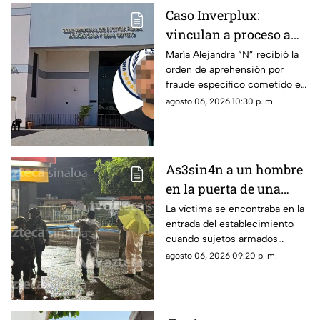
Caso Inverplux:
vinculan a proceso a
Isaac Andrey “N” y
María Alejandra “N” recibió la
orden de aprehensión por
detienen a segunda
fraude específico cometido en
implicada en
Sinaloa, mientras que el primer
agosto 06, 2026 10:30 p. m.
megafraude
detenido quedó en prisión
preventiva
As3sin4n a un hombre
en la puerta de una
tienda de conveniencia
La víctima se encontraba en la
entrada del establecimiento
en la Emiliano Zapata,
cuando sujetos armados
Culiacán
abrieron fuego contra él
agosto 06, 2026 09:20 p. m.