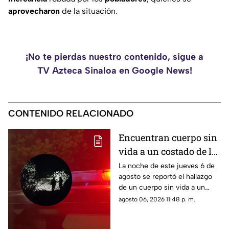
aprovecharon
de la situación.
¡No te pierdas nuestro contenido, sigue a
TV Azteca Sinaloa en Google News!
CONTENIDO RELACIONADO
Encuentran cuerpo sin
vida a un costado de la
carretera Culiacán-
La noche de este jueves 6 de
agosto se reportó el hallazgo
Eldorado, en Costa Rica
de un cuerpo sin vida a un
costado de la carretera: estaba
agosto 06, 2026 11:48 p. m.
envuelto en plástico