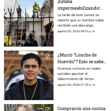
¡Estaba
impermeabilizando!
Hombre recibe
La tarde de este jueves se
reportó que un hombre había
descarga eléctrica en la
recibido una descarga
colonia Álamos Uno, en
eléctrica mientras se
agosto 06, 2026 08:01 p. m.
Los Mochis
encontraba trabajando en un
domicilio de la ciudad de Los
Mochis
¿Murió “Lonche de
Huevito”? Esto se sabe
del streamer
Diversos rumores en redes
sociales apuntan al
sinaloense
fallecimiento de Víctor
Ordoñez, conocido como
agosto 06, 2026 07:29 p. m.
“Lonche de Huevito”. Te
decimos lo que se sabe del
streamer
Compraron una cocina