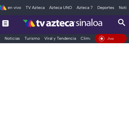
en vivo
TV Azteca
Azteca UNO
Azteca 7
Deportes
Notic
Noticias
Turismo
Viral y Tendencia
Clima
Deportes
Espec
En Vivo