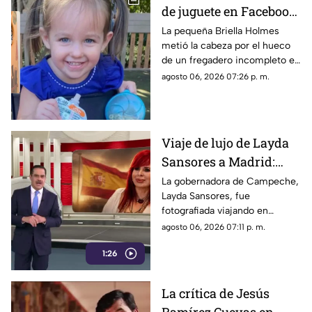
de juguete en Facebook
y terminó en tragedia:
La pequeña Briella Holmes
metió la cabeza por el hueco
Muere niña de 3 años
de un fregadero incompleto en
atrapada en el mueble
un mueble de segunda mano;
agosto 06, 2026 07:26 p. m.
la Policía de Florida alerta
sobre los riesgos de artículos
infantiles usados
Viaje de lujo de Layda
Sansores a Madrid:
captada junto a su
La gobernadora de Campeche,
Layda Sansores, fue
hermana del DIF
fotografiada viajando en
estatal
primera clase a Madrid,
agosto 06, 2026 07:11 p. m.
acompañada de su hermana,
1:26
directora del DIF estatal
La crítica de Jesús