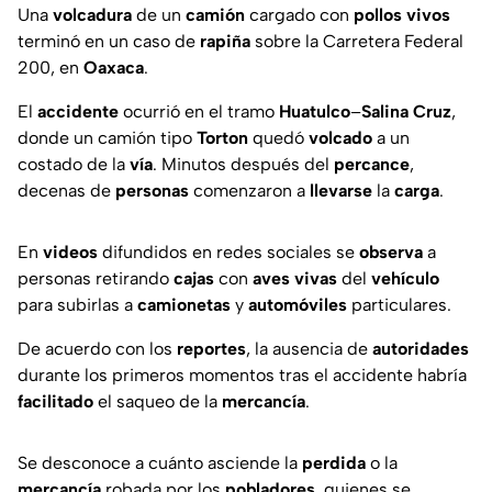
Una
volcadura
de un
camión
cargado con
pollos
vivos
terminó en un caso de
rapiña
sobre la Carretera Federal
200, en
Oaxaca
.
El
accidente
ocurrió en el tramo
Huatulco
–
Salina
Cruz
,
donde un camión tipo
Torton
quedó
volcado
a un
costado de la
vía
. Minutos después del
percance
,
decenas de
personas
comenzaron a
llevarse
la
carga
.
En
videos
difundidos en redes sociales se
observa
a
personas retirando
cajas
con
aves
vivas
del
vehículo
para subirlas a
camionetas
y
automóviles
particulares.
De acuerdo con los
reportes
, la ausencia de
autoridades
durante los primeros momentos tras el accidente habría
facilitado
el saqueo de la
mercancía
.
Se desconoce a cuánto asciende la
perdida
o la
mercancía
robada por los
pobladores
, quienes se