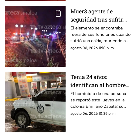
Muer3 agente de
seguridad tras sufrir
caíd4 desde el Paseo
El elemento se encontraba
fuera de sus funciones cuando
del Centenario, en
sufrió una caída, muriendo a
Mazatlán
causa de múltiples golpes
agosto 06, 2026 11:18 p. m.
Tenía 24 años:
identifican al hombre
as3sin4do en tienda de
El homicidio de una persona
se reportó este jueves en la
conveniencia al sur de
colonia Emiliano Zapata; su
Culiacán
cuerpo quedó justo en la
agosto 06, 2026 10:39 p. m.
puerta de una tienda de
conveniencia