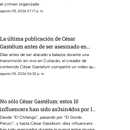
el crimen organizado
agosto 05, 2026 07:17 p. m.
La última publicación de César
Gastélum antes de ser asesinado en
vivo: Presumía una "cita fresita"
Días antes de ser atacado a balazos durante una
transmisión en vivo en Culiacán, el creador de
contenido César Gastelum compartió un video que
dejaba entrever un nuevo “romance”
agosto 05, 2026 06:32 p. m.
No sólo César Gastélum: estos 10
influencers han sido as3sin4dos por la
guerra entre Los Chapitos y La Mayiza
Desde “El Chilango”, pasando por “El Gordo
Peruci”, y hasta César Gastélum: diez influencers
han sido asesinados durante la guerra entre grupos