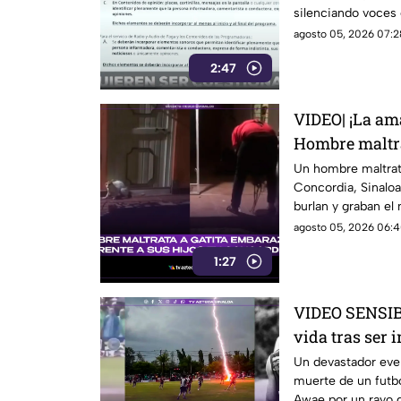
silenciando voces 
agosto 05, 2026 07:2
2:47
VIDEO| ¡La ama
Hombre maltra
en Concordia f
Un hombre maltrat
Concordia, Sinaloa,
burlan y graban e
agosto 05, 2026 06:4
1:27
VIDEO SENSIBL
vida tras ser
pleno partido
Un devastador event
muerte de un futb
Awae por un rayo d