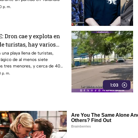
0 p. m.
 Dron cae y explota en
de turistas, hay varios
idos
una playa llena de turistas,
rágico de al menos siete
os tres menores, y cerca de 40
 p. m.
1:03