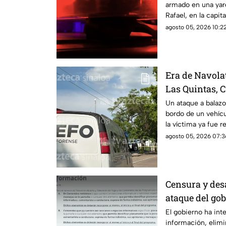
armado en una yard
Rafael, en la capit
agosto 05, 2026 10:22
Era de Navola
Las Quintas, C
identificado
Un ataque a balazo
bordo de un vehícu
la víctima ya fue r
agosto 05, 2026 07:3
Censura y des
ataque del go
pública
El gobierno ha inte
información, elim