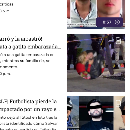
críticas
8 p. m.
0:57
rró y la arrastró!
ta a gatita embarazada
rente a sus hijos
ó a una gatita embarazada en
 mientras su familia ríe, se
l momento.
0 p. m.
E| Futbolista pierde la
 impactado por un rayo en
o dejó al fútbol en luto tras la
olista identificado cómo Safwan
urante un partido en Tailandia