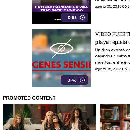
agosto 05, 2026 06:3
0:53
VIDEO FUERTE:
playa repleta 
muertos y her
Un dron explotó en 
dejando un saldo t
muertos, entre ell
heridos.
agosto 05, 2026 05:18
0:46