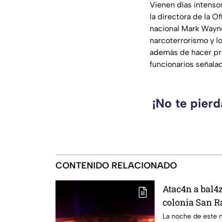
Vienen días intensos
la directora de la O
nacional Mark Wayne 
narcoterrorismo y lo
además de hacer pre
funcionarios señala
¡No te pierd
CONTENIDO RELACIONADO
Atac4n a bal4
colonia San Ra
identificado
La noche de este 