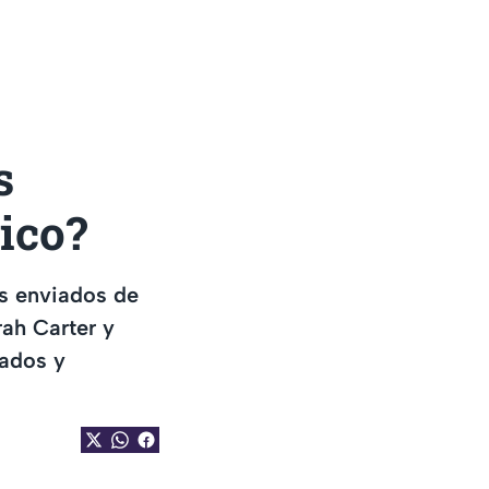
s
xico?
os enviados de
rah Carter y
rados y