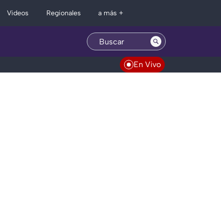
Regionales
Videos
a más +
En Vivo