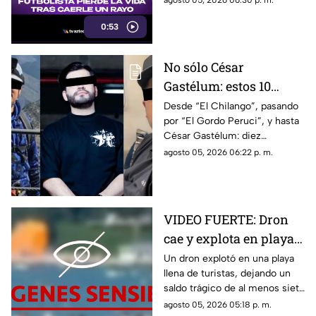
agosto 05, 2026 06:30 p. m.
rayo durante un partido en
0:53
Tailandia
No sólo César
Gastélum: estos 10
influencers han sido
Desde “El Chilango”, pasando
por “El Gordo Peruci”, y hasta
as3sin4dos por la
César Gastélum: diez
guerra entre Los
influencers han sido
agosto 05, 2026 06:22 p. m.
Chapitos y La Mayiza
asesinados durante la guerra
entre grupos delictivos
VIDEO FUERTE: Dron
cae y explota en playa
repleta de turistas, hay
Un dron explotó en una playa
llena de turistas, dejando un
varios muertos y
saldo trágico de al menos siete
heridos
muertos, entre ellos tres
agosto 05, 2026 05:18 p. m.