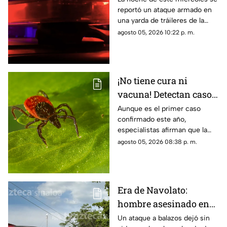
reportó un ataque armado en
Culiacán; ya fue
una yarda de tráileres de la
identificado
colonia San Rafael, en la capital
agosto 05, 2026 10:22 p. m.
sinaloense
¡No tiene cura ni
vacuna! Detectan caso
del virus Bourbon,
Aunque es el primer caso
confirmado este año,
enfermedad
especialistas afirman que la
transmitida por
enfermedad podría estar más
agosto 05, 2026 08:38 p. m.
garrapatas
extendida de lo que se cree
Era de Navolato:
hombre asesinado en
Las Quintas, Culiacán,
Un ataque a balazos dejó sin