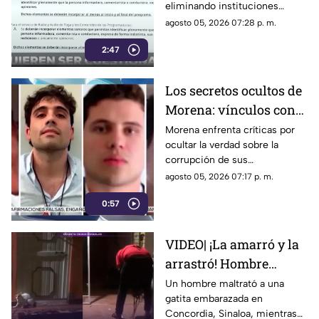
eliminando instituciones
autónomas y silenciando
agosto 05, 2026 07:28 p. m.
voces críticas
2:47
Los secretos ocultos de
Morena: vínculos con
el crimen organizado y
Morena enfrenta críticas por
ocultar la verdad sobre la
obras faraónicas
corrupción de sus
gobernadores y el vínculo con
agosto 05, 2026 07:17 p. m.
el crimen organizado
0:57
VIDEO| ¡La amarró y la
arrastró! Hombre
maltrata a gatita
Un hombre maltrató a una
gatita embarazada en
embarazada en
Concordia, Sinaloa, mientras