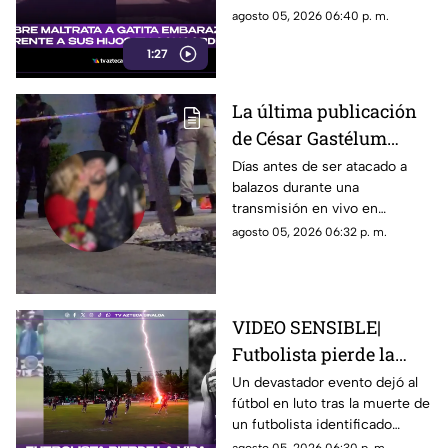
Concordia frente a sus
su familia ríe, se burlan y
agosto 05, 2026 06:40 p. m.
hijos
graban el momento.
1:27
La última publicación
de César Gastélum
antes de ser asesinado
Días antes de ser atacado a
balazos durante una
en vivo: Presumía una
transmisión en vivo en
"cita fresita"
Culiacán, el creador de
agosto 05, 2026 06:32 p. m.
contenido César Gastelum
compartió un video que dejaba
entrever un nuevo “romance”
VIDEO SENSIBLE|
Futbolista pierde la
vida tras ser impactado
Un devastador evento dejó al
fútbol en luto tras la muerte de
por un rayo en pleno
un futbolista identificado
partido
cómo Safwan Awae por un