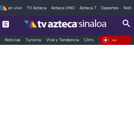
en vivo
TV Azteca
Azteca UNO
Azteca 7
Deportes
Notic
Noticias
Turismo
Viral y Tendencia
Clima
Deportes
Espec
En Vivo