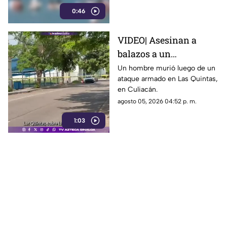
menores, y cerca de 40
0:46
heridos.
VIDEO| Asesinan a
balazos a un
automovilista en Las
Un hombre murió luego de un
ataque armado en Las Quintas,
Quintas, en Culiacán
en Culiacán.
agosto 05, 2026 04:52 p. m.
1:03