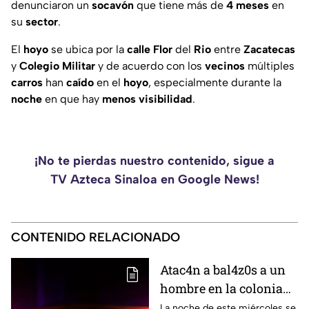
denunciaron un
socavón
que tiene más de
4
meses
en
su
sector
.
El
hoyo
se ubica por la
calle
Flor
del
Rio
entre
Zacatecas
y
Colegio
Militar
y de acuerdo con los
vecinos
múltiples
carros
han
caído
en el
hoyo
, especialmente durante la
noche
en que hay
menos
visibilidad
.
¡No te pierdas nuestro contenido, sigue a
TV Azteca Sinaloa en Google News!
CONTENIDO RELACIONADO
Atac4n a bal4z0s a un
hombre en la colonia
San Rafael, en
La noche de este miércoles se