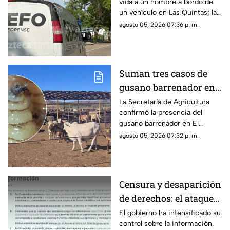
vida a un hombre a bordo de
ya fue identificado
un vehículo en Las Quintas; la
identidad de la víctima ya fue
agosto 05, 2026 07:36 p. m.
revelada
Suman tres casos de
gusano barrenador en
ganado al sur de
La Secretaría de Agricultura
confirmó la presencia del
Sinaloa
gusano barrenador en El
Rosario y Escuinapa
agosto 05, 2026 07:32 p. m.
Censura y desaparición
de derechos: el ataque
del gobierno a la
El gobierno ha intensificado su
control sobre la información,
información pública