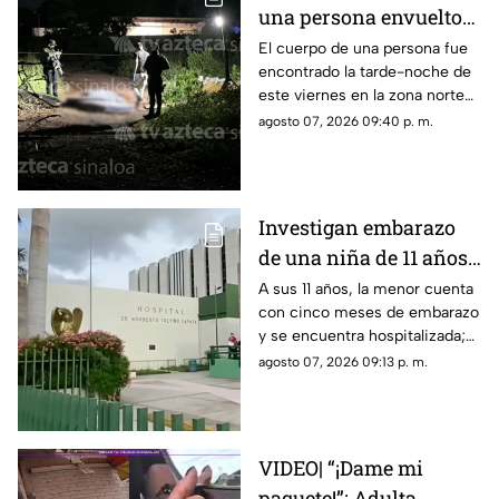
una persona envuelto
en colchonetas, en Los
El cuerpo de una persona fue
encontrado la tarde-noche de
Cerritos, Culiacán
este viernes en la zona norte
de Culiacán
agosto 07, 2026 09:40 p. m.
Investigan embarazo
de una niña de 11 años;
Nohemí quedó
A sus 11 años, la menor cuenta
con cinco meses de embarazo
internada con cinco
y se encuentra hospitalizada;
meses de gestación
autoridades investigan el caso
agosto 07, 2026 09:13 p. m.
como abuso
VIDEO| “¡Dame mi
paquete!”: Adulta