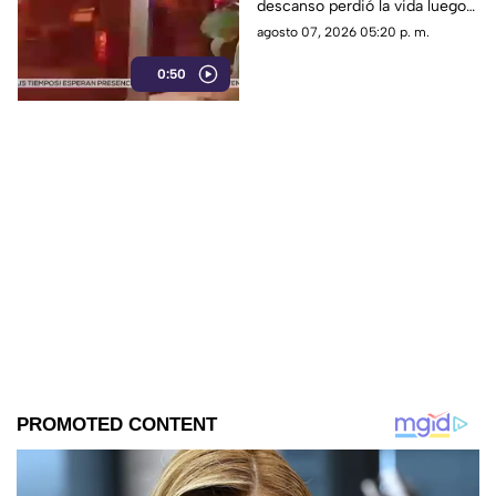
descanso perdió la vida luego
Mazatlán
de caer desde el Paseo del
agosto 07, 2026 05:20 p. m.
Centenario, al poniente del
0:50
puerto de Mazatlán, la noche
del jueves.