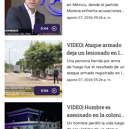
en México, donde el partido
sobre políticos y
Morena enfrenta acusaciones
crimen organizado
de censura y manipulación
agosto 07, 2026 05:26 p. m.
0:44
VIDEO| Ataque armado
deja un lesionado en la
comunidad de El
Una persona herida por arma
de fuego fue el resultado de un
Chilillo en Mazatlán
ataque armado registrado en la
comunidad de El Chilillo, al
agosto 07, 2026 05:26 p. m.
norte de la zona rural de
0:54
Mazatlán.
VIDEO| Hombre es
asesinado en la colonia
Morelos en Mazatlán
Un hombre perdió la vida luego