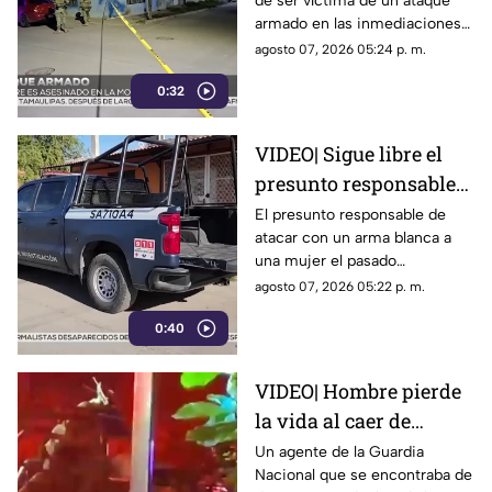
de ser víctima de un ataque
armado en las inmediaciones
de la colonia Morelos, al
agosto 07, 2026 05:24 p. m.
oriente de Mazatlán, la noche
0:32
del jueves.
VIDEO| Sigue libre el
presunto responsable
de atacar con arma
El presunto responsable de
atacar con un arma blanca a
blanca a una mujer en
una mujer el pasado
Los Mochis
miércoles, dentro de una
agosto 07, 2026 05:22 p. m.
vivienda en Los Mochis, aún
0:40
no ha sido detenido, informó la
Fiscalía General del Estado.
VIDEO| Hombre pierde
la vida al caer de
acantilado en el Paseo
Un agente de la Guardia
Nacional que se encontraba de
del Centenario en