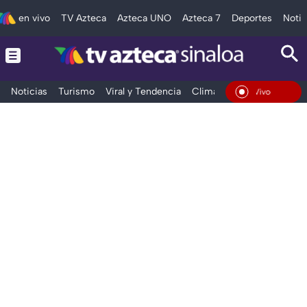
en vivo
TV Azteca
Azteca UNO
Azteca 7
Deportes
Notic
Noticias
Turismo
Viral y Tendencia
Clima
Deportes
Espec
En Vivo