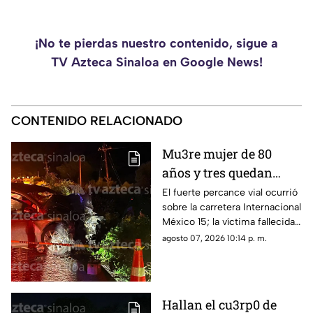
¡No te pierdas nuestro contenido, sigue a
TV Azteca Sinaloa en Google News!
CONTENIDO RELACIONADO
Mu3re mujer de 80
años y tres quedan
h3ridos tras aparatoso
El fuerte percance vial ocurrió
sobre la carretera Internacional
choque en Limón de los
México 15; la víctima fallecida
Ramos, Culiacán
ya fue identificada en el sitio
agosto 07, 2026 10:14 p. m.
Hallan el cu3rp0 de