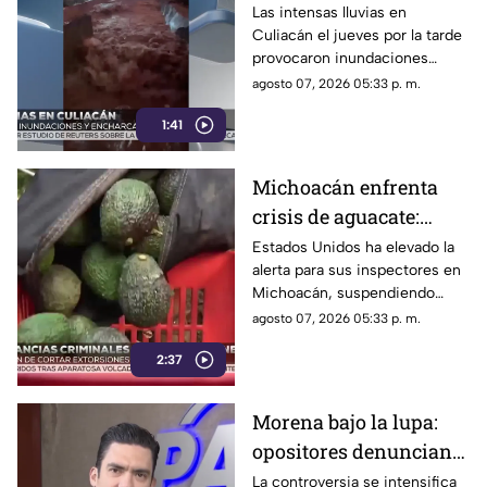
inundaciones y
Las intensas lluvias en
Culiacán el jueves por la tarde
personas arrastradas
provocaron inundaciones
severas y el desbordamiento
agosto 07, 2026 05:33 p. m.
de arroyos.
1:41
Michoacán enfrenta
crisis de aguacate:
Estados Unidos frena
Estados Unidos ha elevado la
alerta para sus inspectores en
exportaciones
Michoacán, suspendiendo
exportaciones de aguacate y
agosto 07, 2026 05:33 p. m.
ocasionando pérdidas
2:37
millonarias
Morena bajo la lupa:
opositores denuncian
intentos de censura
La controversia se intensifica