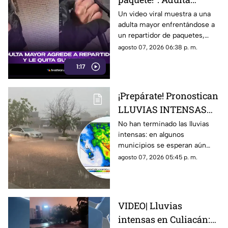
mayor agrede a
Un video viral muestra a una
adulta mayor enfrentándose a
repartidor y le quita su
un repartidor de paquetes,
celular
exigiendo su entrega y
agosto 07, 2026 06:38 p. m.
arrebatándole su celular.
1:17
¡Prepárate! Pronostican
LLUVIAS INTENSAS
todo el fin de semana
No han terminado las lluvias
intensas: en algunos
en estos municipios de
municipios se esperan aún
Sinaloa
durante este fin de semana,
agosto 07, 2026 05:45 p. m.
del 8 al 10 de agosto
VIDEO| Lluvias
intensas en Culiacán: