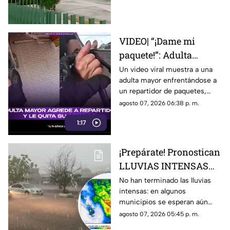
como abuso
VIDEO| “¡Dame mi
paquete!”: Adulta
mayor agrede a
Un video viral muestra a una
adulta mayor enfrentándose a
repartidor y le quita su
un repartidor de paquetes,
celular
exigiendo su entrega y
agosto 07, 2026 06:38 p. m.
arrebatándole su celular.
1:17
¡Prepárate! Pronostican
LLUVIAS INTENSAS
todo el fin de semana
No han terminado las lluvias
intensas: en algunos
en estos municipios de
municipios se esperan aún
Sinaloa
durante este fin de semana,
agosto 07, 2026 05:45 p. m.
del 8 al 10 de agosto