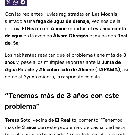
Con las recientes lluvias registradas en
Los Mochis
,
sumado a una
fuga de agua de drenaje
, vecinos de la
colonia
El Realito
en
Ahome
reportan el
estancamiento
de agua
en la avenida
Álvaro Obregón
esquina con
Real
del Sol
.
Los habitantes resaltan que el problema tiene más de
3
años
y, pese a los múltiples reportes ante la
Junta de
Agua Potable y Alcantarillado de Ahome (JAPAMA)
, así
como al Ayuntamiento, la respuesta es nula.
“Tenemos más de 3 años con este
problema”
Teresa Soto
, vecina de
El Realito
, comentó: “Tenemos
más de
3 años
con este problema y de casualidad está
bajo el nivel y no hace nada. O sea, la lama, ahorita anda