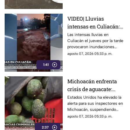
VIDEO| Lluvias
intensas en Culiacán:
inundaciones y
Las intensas lluvias en
Culiacán el jueves por la tarde
personas arrastradas
provocaron inundaciones
severas y el desbordamiento
agosto 07, 2026 05:33 p. m.
de arroyos.
1:41
Michoacán enfrenta
crisis de aguacate:
Estados Unidos frena
Estados Unidos ha elevado la
alerta para sus inspectores en
exportaciones
Michoacán, suspendiendo
exportaciones de aguacate y
agosto 07, 2026 05:33 p. m.
ocasionando pérdidas
2:37
millonarias