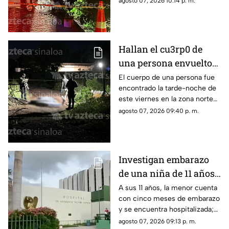
agosto 07, 2026 10:14 p. m.
Hallan el cu3rp0 de
una persona envuelto
en colchonetas, en Los
El cuerpo de una persona fue
encontrado la tarde-noche de
Cerritos, Culiacán
este viernes en la zona norte
de Culiacán
agosto 07, 2026 09:40 p. m.
Investigan embarazo
de una niña de 11 años;
Nohemí quedó
A sus 11 años, la menor cuenta
con cinco meses de embarazo
internada con cinco
y se encuentra hospitalizada;
meses de gestación
autoridades investigan el caso
agosto 07, 2026 09:13 p. m.