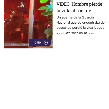
VIDEO| Hombre pierde
la vida al caer de
acantilado en el Paseo
Un agente de la Guardia
Nacional que se encontraba de
del Centenario en
descanso perdió la vida luego
Mazatlán
de caer desde el Paseo del
agosto 07, 2026 05:20 p. m.
Centenario, al poniente del
0:50
puerto de Mazatlán, la noche
del jueves.