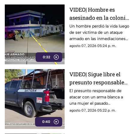
VIDEO| Hombre es
asesinado en la colonia
Morelos en Mazatlán
Un hombre perdió la vida luego
de ser víctima de un ataque
armado en las inmediaciones
de la colonia Morelos, al
agosto 07, 2026 05:24 p. m.
oriente de Mazatlán, la noche
0:32
del jueves.
VIDEO| Sigue libre el
presunto responsable
de atacar con arma
El presunto responsable de
atacar con un arma blanca a
blanca a una mujer en
una mujer el pasado
Los Mochis
miércoles, dentro de una
agosto 07, 2026 05:22 p. m.
vivienda en Los Mochis, aún
0:40
no ha sido detenido, informó la
Fiscalía General del Estado.