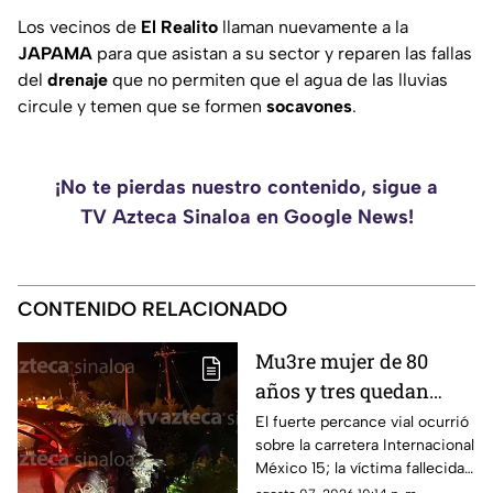
Los vecinos de
El Realito
llaman nuevamente a la
JAPAMA
para que asistan a su sector y reparen las fallas
del
drenaje
que no permiten que el agua de las lluvias
circule y temen que se formen
socavones
.
¡No te pierdas nuestro contenido, sigue a
TV Azteca Sinaloa en Google News!
CONTENIDO RELACIONADO
Mu3re mujer de 80
años y tres quedan
h3ridos tras aparatoso
El fuerte percance vial ocurrió
sobre la carretera Internacional
choque en Limón de los
México 15; la víctima fallecida
Ramos, Culiacán
ya fue identificada en el sitio