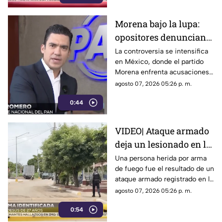
Morena bajo la lupa:
opositores denuncian
intentos de censura
La controversia se intensifica
en México, donde el partido
sobre políticos y
Morena enfrenta acusaciones
crimen organizado
de censura y manipulación
agosto 07, 2026 05:26 p. m.
0:44
VIDEO| Ataque armado
deja un lesionado en la
comunidad de El
Una persona herida por arma
de fuego fue el resultado de un
Chilillo en Mazatlán
ataque armado registrado en la
comunidad de El Chilillo, al
agosto 07, 2026 05:26 p. m.
norte de la zona rural de
0:54
Mazatlán.