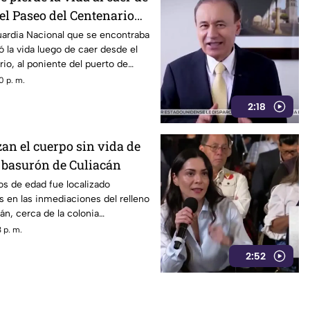
el Paseo del Centenario
uardia Nacional que se encontraba
 la vida luego de caer desde el
io, al poniente del puerto de
 del jueves.
0 p. m.
2:18
an el cuerpo sin vida de
l basurón de Culiacán
s de edad fue localizado
s en las inmediaciones del relleno
án, cerca de la colonia
enario.
 p. m.
2:52