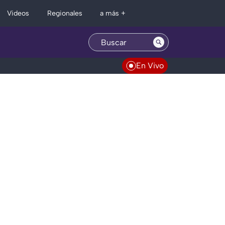
Regionales
Videos
a más +
En Vivo