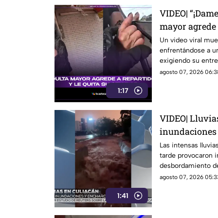
VIDEO| “¡Dame
mayor agrede a
celular
Un video viral mue
enfrentándose a un
exigiendo su entre
agosto 07, 2026 06:3
1:17
VIDEO| Lluvia
inundaciones 
Las intensas lluvia
tarde provocaron i
desbordamiento de
agosto 07, 2026 05:3
1:41