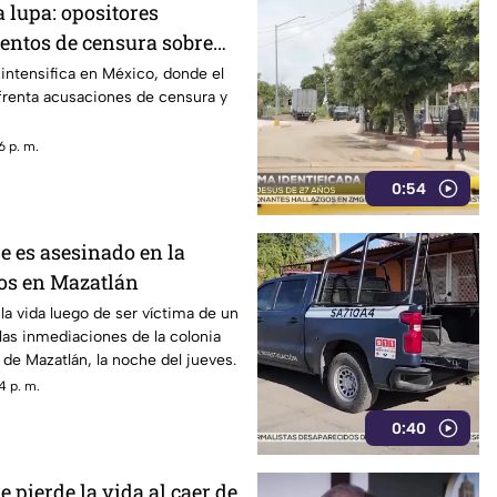
 lupa: opositores
entos de censura sobre
rimen organizado
 intensifica en México, donde el
frenta acusaciones de censura y
6 p. m.
0:54
 es asesinado en la
os en Mazatlán
a vida luego de ser víctima de un
as inmediaciones de la colonia
 de Mazatlán, la noche del jueves.
4 p. m.
0:40
pierde la vida al caer de