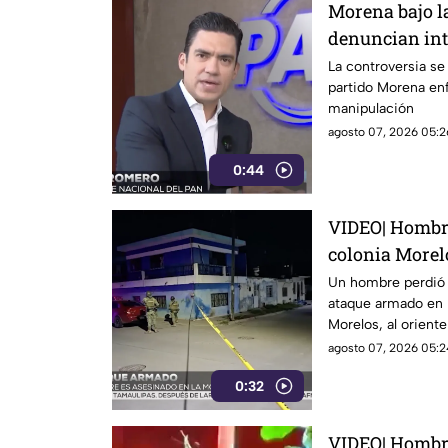
Morena bajo la
denuncian int
políticos y c
La controversia se
partido Morena en
manipulación
agosto 07, 2026 05:2
0:44
VIDEO| Hombre
colonia Morel
Un hombre perdió l
ataque armado en l
Morelos, al oriente
agosto 07, 2026 05:2
0:32
VIDEO| Hombre 