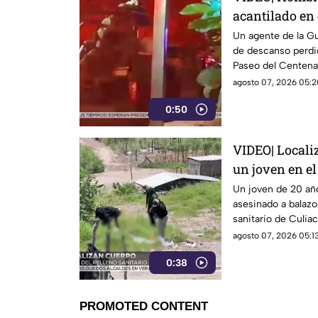
acantilado en 
en Mazatlán
Un agente de la G
de descanso perdió
Paseo del Centenar
Mazatlán, la noche
agosto 07, 2026 05:2
0:50
VIDEO| Localiz
un joven en e
Un joven de 20 año
asesinado a balazo
sanitario de Culiac
Ampliación Bicent
agosto 07, 2026 05:13
0:38