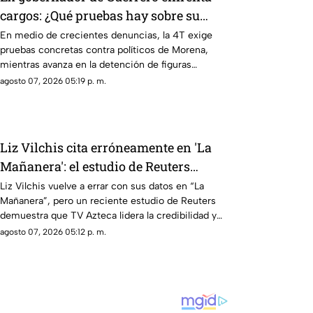
cargos: ¿Qué pruebas hay sobre su
relación con el caso Ayotzinapa?
En medio de crecientes denuncias, la 4T exige
pruebas concretas contra políticos de Morena,
mientras avanza en la detención de figuras
opositoras, como el exgobernador Ángel Aguirre
agosto 07, 2026 05:19 p. m.
Liz Vilchis cita erróneamente en 'La
Mañanera': el estudio de Reuters
expone la verdad
Liz Vilchis vuelve a errar con sus datos en “La
Mañanera”, pero un reciente estudio de Reuters
demuestra que TV Azteca lidera la credibilidad y
alcance en medios mexicanos
agosto 07, 2026 05:12 p. m.