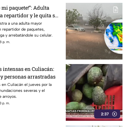
 mi paquete!”: Adulta
 repartidor y le quita su
stra a una adulta mayor
 repartidor de paquetes,
ga y arrebatándole su celular.
8 p. m.
s intensas en Culiacán:
y personas arrastradas
s en Culiacán el jueves por la
nundaciones severas y el
 arroyos.
3 p. m.
2:37