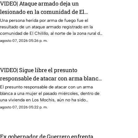
VIDEO| Ataque armado deja un
lesionado en la comunidad de El
Chilillo en Mazatlán
Una persona herida por arma de fuego fue el
resultado de un ataque armado registrado en la
comunidad de El Chilillo, al norte de la zona rural de
Mazatlán.
agosto 07, 2026 05:26 p. m.
VIDEO| Sigue libre el presunto
responsable de atacar con arma blanca
a una mujer en Los Mochis
El presunto responsable de atacar con un arma
blanca a una mujer el pasado miércoles, dentro de
una vivienda en Los Mochis, aún no ha sido
detenido, informó la Fiscalía General del Estado.
agosto 07, 2026 05:22 p. m.
Ex gobernador de Guerrero enfrenta