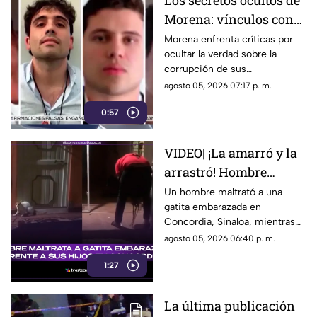
Los secretos ocultos de
Morena: vínculos con
el crimen organizado y
Morena enfrenta críticas por
ocultar la verdad sobre la
obras faraónicas
corrupción de sus
gobernadores y el vínculo con
agosto 05, 2026 07:17 p. m.
el crimen organizado
0:57
VIDEO| ¡La amarró y la
arrastró! Hombre
maltrata a gatita
Un hombre maltrató a una
gatita embarazada en
embarazada en
Concordia, Sinaloa, mientras
Concordia frente a sus
su familia ríe, se burlan y
agosto 05, 2026 06:40 p. m.
hijos
graban el momento.
1:27
La última publicación