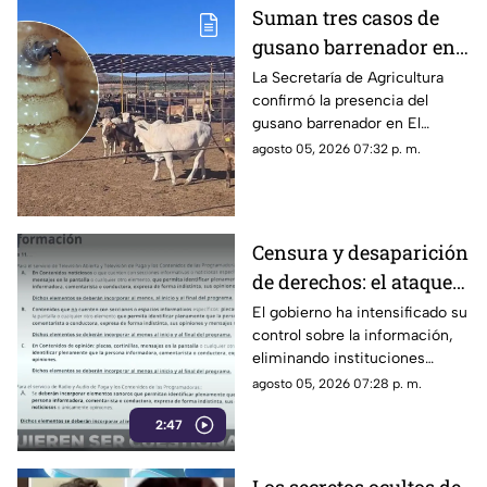
Suman tres casos de
gusano barrenador en
ganado al sur de
La Secretaría de Agricultura
confirmó la presencia del
Sinaloa
gusano barrenador en El
Rosario y Escuinapa
agosto 05, 2026 07:32 p. m.
Censura y desaparición
de derechos: el ataque
del gobierno a la
El gobierno ha intensificado su
control sobre la información,
información pública
eliminando instituciones
autónomas y silenciando
agosto 05, 2026 07:28 p. m.
voces críticas
2:47