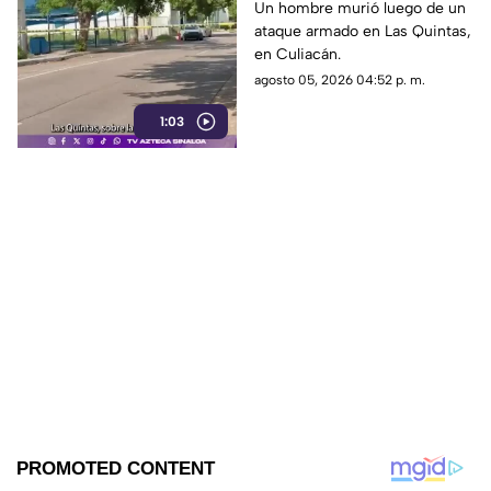
automovilista en Las
Un hombre murió luego de un
ataque armado en Las Quintas,
Quintas, en Culiacán
en Culiacán.
agosto 05, 2026 04:52 p. m.
1:03