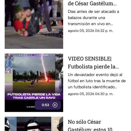
de César Gastélum
antes de ser asesinado
Días antes de ser atacado a
balazos durante una
en vivo: Presumía una
transmisión en vivo en
"cita fresita"
Culiacán, el creador de
agosto 05, 2026 06:32 p. m.
contenido César Gastelum
compartió un video que dejaba
entrever un nuevo “romance”
VIDEO SENSIBLE|
Futbolista pierde la
vida tras ser impactado
Un devastador evento dejó al
fútbol en luto tras la muerte de
por un rayo en pleno
un futbolista identificado
partido
cómo Safwan Awae por un
agosto 05, 2026 06:30 p. m.
rayo durante un partido en
0:53
Tailandia
No sólo César
Gastélum: estos 10