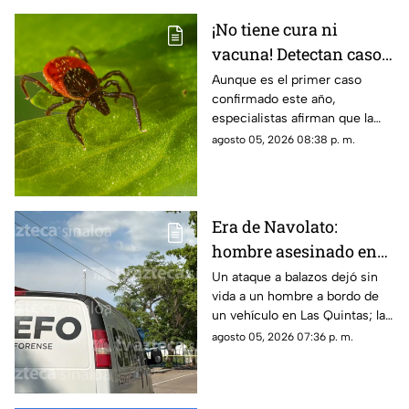
¡No tiene cura ni
vacuna! Detectan caso
del virus Bourbon,
Aunque es el primer caso
confirmado este año,
enfermedad
especialistas afirman que la
transmitida por
enfermedad podría estar más
agosto 05, 2026 08:38 p. m.
garrapatas
extendida de lo que se cree
Era de Navolato:
hombre asesinado en
Las Quintas, Culiacán,
Un ataque a balazos dejó sin
vida a un hombre a bordo de
ya fue identificado
un vehículo en Las Quintas; la
identidad de la víctima ya fue
agosto 05, 2026 07:36 p. m.
revelada