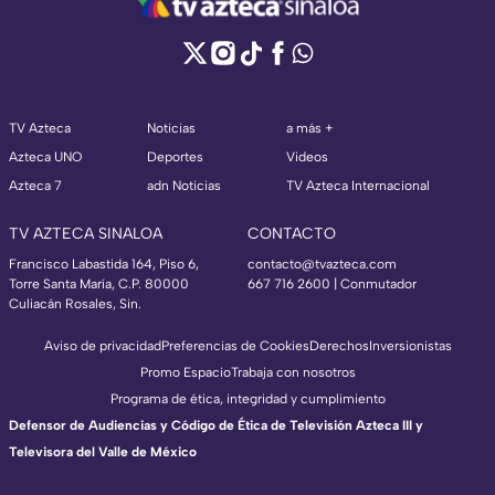
TV Azteca
Noticias
a más +
Azteca UNO
Deportes
Videos
Azteca 7
adn Noticias
TV Azteca Internacional
TV AZTECA SINALOA
CONTACTO
Francisco Labastida 164, Piso 6,
contacto@tvazteca.com
Torre Santa María, C.P. 80000
667 716 2600 | Conmutador
Culiacán Rosales, Sin.
Aviso de privacidad
Preferencias de Cookies
Derechos
Inversionistas
Promo Espacio
Trabaja con nosotros
Programa de ética, integridad y cumplimiento
Defensor de Audiencias y Código de Ética de Televisión Azteca III y
Televisora del Valle de México