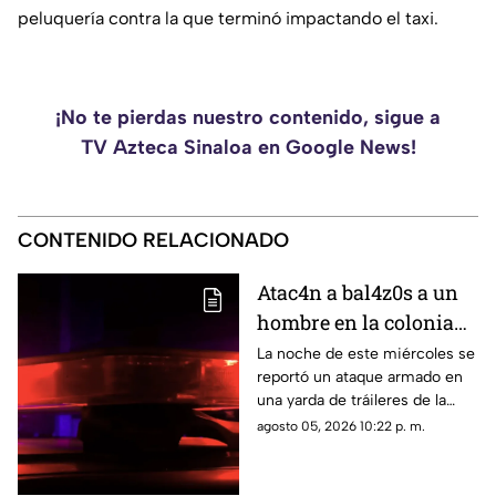
peluquería contra la que terminó impactando el taxi.
¡No te pierdas nuestro contenido, sigue a
TV Azteca Sinaloa en Google News!
CONTENIDO RELACIONADO
Atac4n a bal4z0s a un
hombre en la colonia
San Rafael, en
La noche de este miércoles se
reportó un ataque armado en
Culiacán; ya fue
una yarda de tráileres de la
identificado
colonia San Rafael, en la capital
agosto 05, 2026 10:22 p. m.
sinaloense