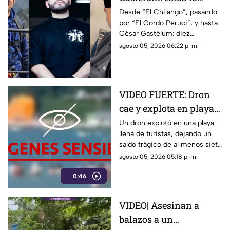
influencers han sido
Desde “El Chilango”, pasando
por “El Gordo Peruci”, y hasta
as3sin4dos por la
César Gastélum: diez
guerra entre Los
influencers han sido
agosto 05, 2026 06:22 p. m.
Chapitos y La Mayiza
asesinados durante la guerra
entre grupos delictivos
VIDEO FUERTE: Dron
cae y explota en playa
repleta de turistas, hay
Un dron explotó en una playa
llena de turistas, dejando un
varios muertos y
saldo trágico de al menos siete
heridos
muertos, entre ellos tres
agosto 05, 2026 05:18 p. m.
menores, y cerca de 40
0:46
heridos.
VIDEO| Asesinan a
balazos a un