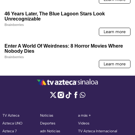
TV Azteca
Noticias
a más +
Azteca UNO
Deportes
Videos
Azteca 7
adn Noticias
TV Azteca Internacional