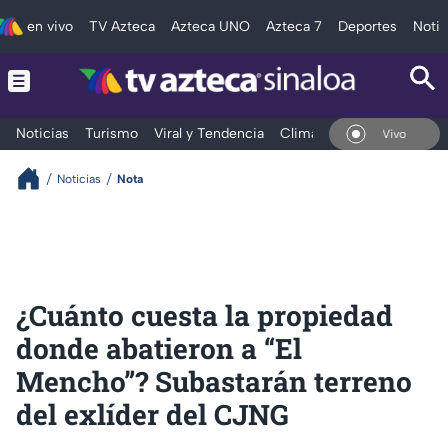
en vivo
TV Azteca
Azteca UNO
Azteca 7
Deportes
Notic
Noticias
Turismo
Viral y Tendencia
Clima
Deportes
Espec
En Vivo
Noticias
Nota
¿Cuánto cuesta la propiedad
donde abatieron a “El
Mencho”? Subastarán terreno
del exlíder del CJNG