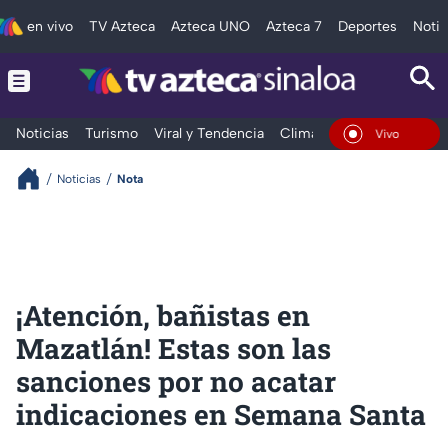
en vivo
TV Azteca
Azteca UNO
Azteca 7
Deportes
Notic
Noticias
Turismo
Viral y Tendencia
Clima
Deportes
Espec
En Vivo
Noticias
Nota
¡Atención, bañistas en
Mazatlán! Estas son las
sanciones por no acatar
indicaciones en Semana Santa