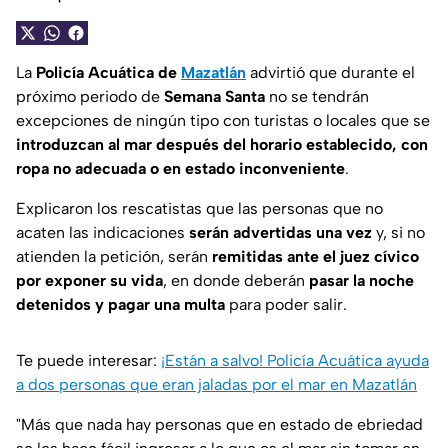
La
Policía Acuática de
Mazatlán
advirtió que durante el
próximo periodo de
Semana Santa
no se tendrán
excepciones de ningún tipo con turistas o locales que se
introduzcan al mar después del horario establecido, con
ropa no adecuada o en estado inconveniente
.
Explicaron los rescatistas que las personas que no
acaten las indicaciones
serán advertidas una vez
y, si no
atienden la petición, serán
remitidas ante el juez cívico
por exponer su vida
, en donde deberán
pasar la noche
detenidos y pagar una multa
para poder salir.
Te puede interesar:
¡Están a salvo! Policía Acuática ayuda
a dos personas que eran jaladas por el mar en Mazatlán
"Más que nada hay personas que en estado de ebriedad