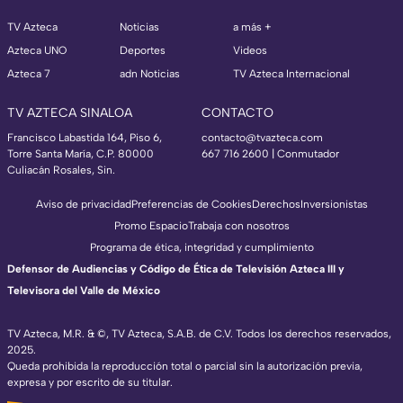
TV Azteca
Noticias
a más +
Azteca UNO
Deportes
Videos
Azteca 7
adn Noticias
TV Azteca Internacional
TV AZTECA SINALOA
CONTACTO
Francisco Labastida 164, Piso 6,
contacto@tvazteca.com
Torre Santa María, C.P. 80000
667 716 2600 | Conmutador
Culiacán Rosales, Sin.
Aviso de privacidad
Preferencias de Cookies
Derechos
Inversionistas
Promo Espacio
Trabaja con nosotros
Programa de ética, integridad y cumplimiento
Defensor de Audiencias y Código de Ética de Televisión Azteca III y
Televisora del Valle de México
TV Azteca, M.R. & ©, TV Azteca, S.A.B. de C.V. Todos los derechos reservados,
2025.
Queda prohibida la reproducción total o parcial sin la autorización previa,
expresa y por escrito de su titular.