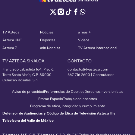
TV Azteca
Noticias
a más +
Azteca UNO
Deportes
Videos
Azteca 7
adn Noticias
TV Azteca Internacional
TV AZTECA SINALOA
CONTACTO
Francisco Labastida 164, Piso 6,
contacto@tvazteca.com
Torre Santa María, C.P. 80000
667 716 2600 | Conmutador
Culiacán Rosales, Sin.
Aviso de privacidad
Preferencias de Cookies
Derechos
Inversionistas
Promo Espacio
Trabaja con nosotros
Programa de ética, integridad y cumplimiento
Defensor de Audiencias y Código de Ética de Televisión Azteca III y
Televisora del Valle de México
TV Azteca, M.R. & ©, TV Azteca, S.A.B. de C.V. Todos los derechos reservados,