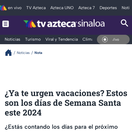
en vivo
TV Azteca
Azteca UNO
Azteca 7
Deportes
Notic
Noticias
Turismo
Viral y Tendencia
Clima
Deportes
Espec
En Vivo
Noticias
Nota
¿Ya te urgen vacaciones? Estos
son los días de Semana Santa
este 2024
¿Estás contando los días para el próximo