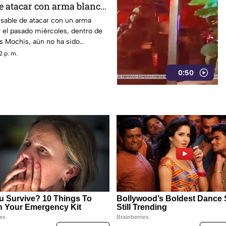
e atacar con arma blanca
n Los Mochis
nsable de atacar con un arma
 el pasado miércoles, dentro de
s Mochis, aún no ha sido
a Fiscalía General del Estado.
2 p. m.
0:50