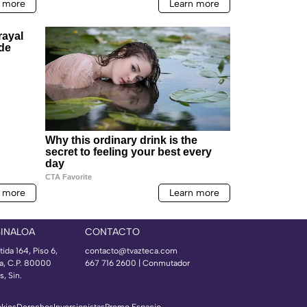
SINALOA
CONTACTO
ida 164, Piso 6,
contacto@tvazteca.com
ía, C.P. 80000
667 716 2600 | Conmutador
, Sin.