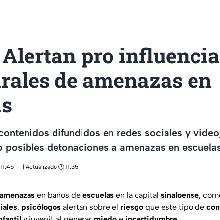
Alertan pro influencia
irales de amenazas en
as
 contenidos difundidos en redes sociales y vide
 posibles detonaciones a amenazas en escuelas
11:45
| Actualizado 🕑 11:35
amenazas
en baños de
escuelas
en la capital
sinaloense
, com
iales
,
psicólogos
alertan sobre el
riesgo
que este tipo de
con
nfantil
y juvenil, al generar
miedo
e
incertidumbre