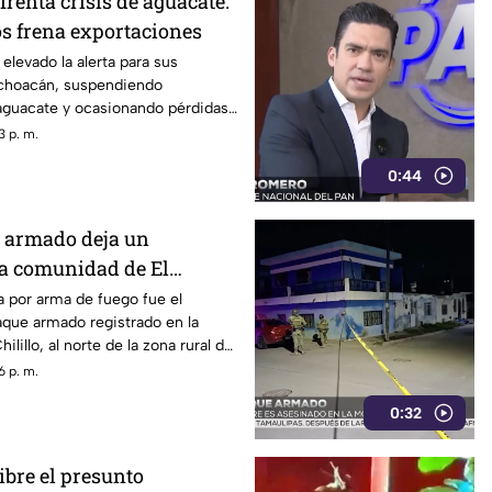
renta crisis de aguacate:
s frena exportaciones
elevado la alerta para sus
choacán, suspendiendo
aguacate y ocasionando pérdidas
3 p. m.
0:44
 armado deja un
la comunidad de El
azatlán
 por arma de fuego fue el
aque armado registrado en la
lillo, al norte de la zona rural de
6 p. m.
0:32
ibre el presunto