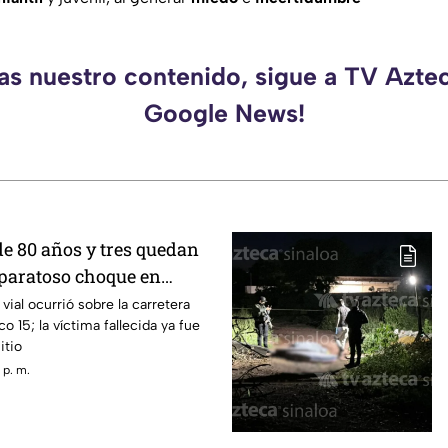
as nuestro contenido, sigue a TV Azte
Google News!
e 80 años y tres quedan
aparatoso choque en
Ramos, Culiacán
vial ocurrió sobre la carretera
o 15; la víctima fallecida ya fue
itio
 p. m.