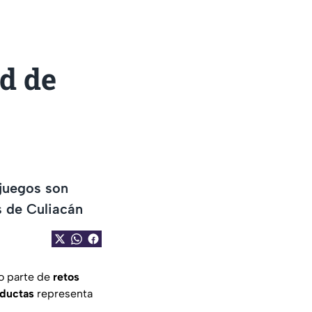
d de
ojuegos son
 de Culiacán
o parte de
retos
ductas
representa