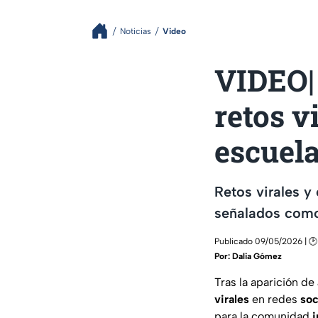
Noticias
Video
VIDEO| 
retos v
escuel
Retos virales y
señalados como
Publicado 09/05/2026 | 🕑 
Por:
Dalia Gómez
Tras la aparición de
virales
en redes
soc
para la comunidad
i