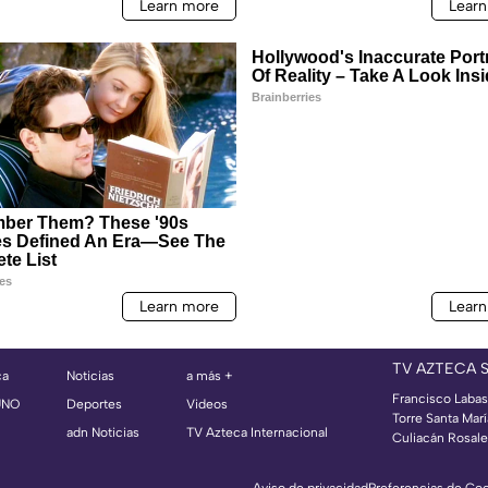
TV AZTECA 
ca
Noticias
a más +
Francisco Labast
UNO
Deportes
Videos
Torre Santa Mar
adn Noticias
TV Azteca Internacional
Culiacán Rosales