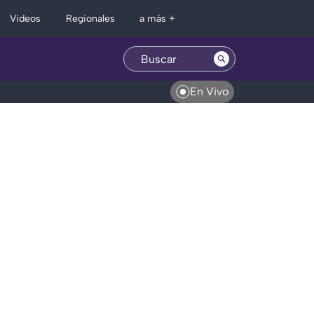
Regionales
Videos
a más +
En Vivo