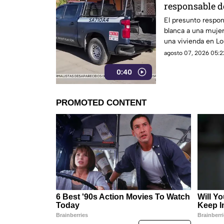
responsable d
a una mujer e
El presunto respo
blanca a una mujer
una vivienda en Lo
detenido, informó l
agosto 07, 2026 05:2
0:40