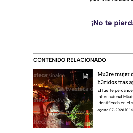
¡No te pierd
CONTENIDO RELACIONADO
Mu3re mujer d
h3ridos tras 
Limón de los 
El fuerte percance 
Internacional Méxic
identificada en el s
agosto 07, 2026 10:14