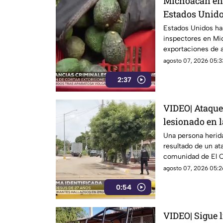
Michoacán enf
Estados Unido
Estados Unidos ha 
inspectores en Mi
exportaciones de 
millonarias
agosto 07, 2026 05:3
2:37
VIDEO| Ataque
lesionado en 
Chilillo en M
Una persona herida
resultado de un at
comunidad de El Chi
Mazatlán.
agosto 07, 2026 05:2
0:54
VIDEO| Sigue l