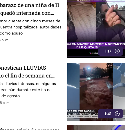
barazo de una niña de 11
quedó internada con
e gestación
 menor cuenta con cinco meses de
entra hospitalizada; autoridades
o como abuso
 p. m.
1:17
ronostican LLUVIAS
 el fin de semana en
ios de Sinaloa
as lluvias intensas: en algunos
ran aún durante este fin de
0 de agosto
5 p. m.
1:41