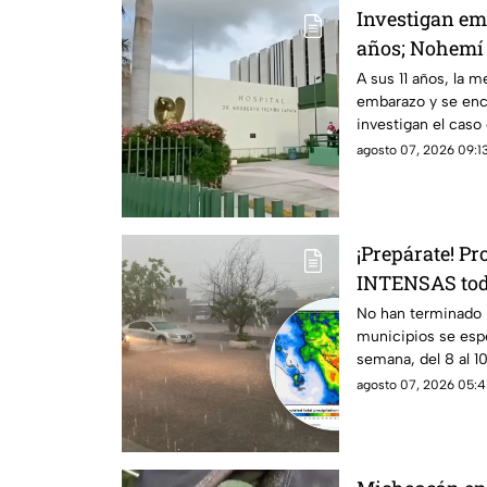
Investigan em
años; Nohemí 
cinco meses d
A sus 11 años, la
embarazo y se encu
investigan el cas
agosto 07, 2026 09:13
¡Prepárate! P
INTENSAS todo
estos municip
No han terminado l
municipios se espe
semana, del 8 al 1
agosto 07, 2026 05:4