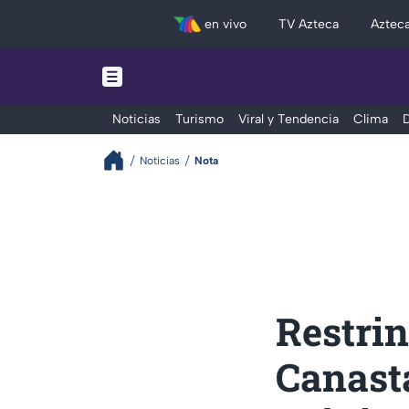
en vivo
TV Azteca
Aztec
Noticias
Turismo
Viral y Tendencia
Clima
D
Noticias
Nota
Restrin
Canasta