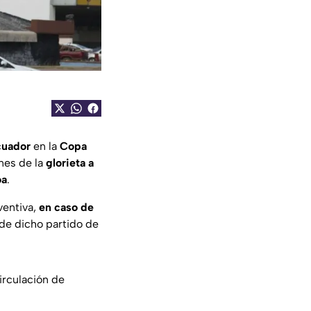
cuador
en la
Copa
nes de la
glorieta a
oa
.
ventiva,
en caso de
de dicho partido de
irculación de