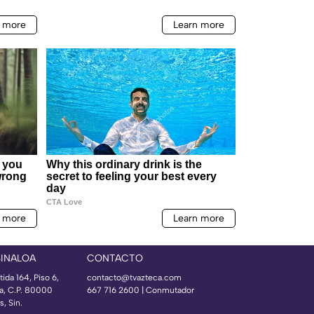
SINALOA
CONTACTO
ida 164, Piso 6,
contacto@tvazteca.com
ía, C.P. 80000
667 716 2600 | Conmutador
, Sin.