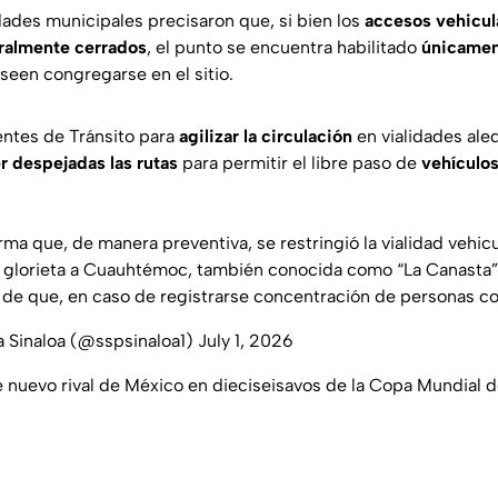
dades municipales precisaron que, si bien los
accesos vehicula
almente cerrados
, el punto se encuentra habilitado
únicamen
een congregarse en el sitio.
entes de Tránsito para
agilizar la circulación
en vialidades aled
 despejadas las rutas
para permitir el libre paso de
vehículo
rma que, de manera preventiva, se restringió la vialidad vehicu
 glorieta a Cuauhtémoc, también conocida como “La Canasta”,
in de que, en caso de registrarse concentración de personas 
a Sinaloa (@sspsinaloa1)
July 1, 2026
e nuevo rival de México en dieciseisavos de la Copa Mundial 