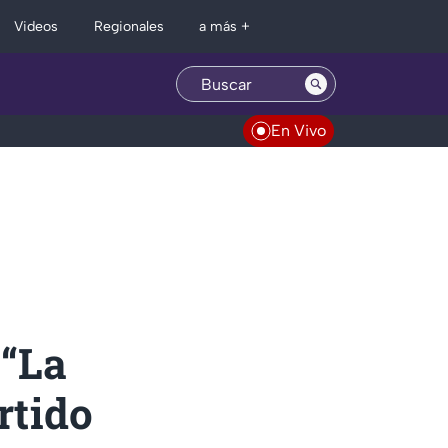
Regionales
Videos
a más +
En Vivo
 “La
rtido