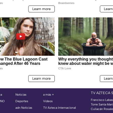
TV AZTECA 
ca
Noticias
a más +
Francisco Labast
UNO
Deportes
Videos
Torre Santa Mar
adn Noticias
TV Azteca Internacional
Culiacán Rosales