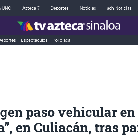
a UNO
Azteca 7
Deportes
Noticias
adn Noticias
eportes
Espectáculos
Policiaca
gen paso vehicular en
”, en Culiacán, tras pa