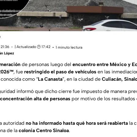
n
 21:36
| Actualizado 🕑 17:42
1 minuto lectura
án López
omeración
de personas luego del
encuentro entre México y E
 2026™
, fue
restringido el paso de vehículos
en las inmediacio
r conocida como “
La Canasta
”, en la ciudad de
Culiacán, Sinal
guridad informó que dicho cierre fue impuesto de manera pre
 concentración alta de personas
por motivo de los resultados 
a autoridad
no ha informado hasta qué hora será reabierta
la c
ona de la
colonia Centro Sinaloa
.