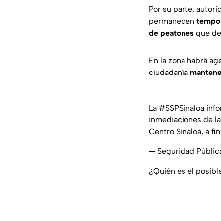
Por su parte, autori
permanecen
tempor
de peatones
que des
En la zona habrá ag
ciudadanía
mantener
La
#SSPSinaloa
info
inmediaciones de la
Centro Sinaloa, a f
— Seguridad Públic
¿Quién es el posibl