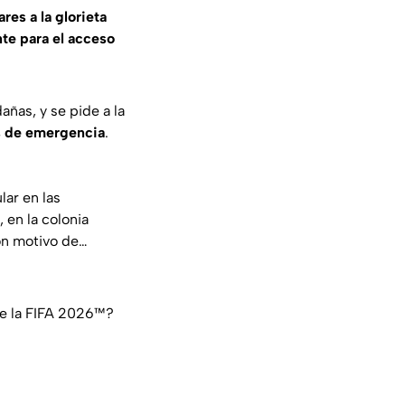
res a la glorieta
te para el acceso
añas, y se pide a la
s de emergencia
.
lar en las
 en la colonia
con motivo de…
de la FIFA 2026™?