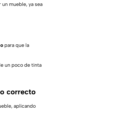
r un mueble, ya sea
do
para que la
de un poco de tinta
no correcto
ueble, aplicando