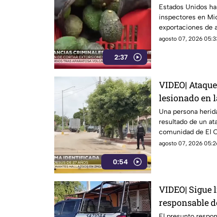
Estados Unidos ha 
inspectores en Mi
exportaciones de 
millonarias
agosto 07, 2026 05:3
2:37
VIDEO| Ataque
lesionado en 
Chilillo en M
Una persona herida
resultado de un at
comunidad de El Chi
Mazatlán.
agosto 07, 2026 05:2
0:54
VIDEO| Sigue l
responsable d
a una mujer e
El presunto respo