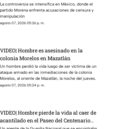
políticos y crimen organizado
La controversia se intensifica en México, donde el
partido Morena enfrenta acusaciones de censura y
manipulación
agosto 07, 2026 05:26 p. m.
VIDEO| Hombre es asesinado en la
colonia Morelos en Mazatlán
Un hombre perdió la vida luego de ser víctima de un
ataque armado en las inmediaciones de la colonia
Morelos, al oriente de Mazatlán, la noche del jueves.
agosto 07, 2026 05:24 p. m.
VIDEO| Hombre pierde la vida al caer de
acantilado en el Paseo del Centenario
en Mazatlán
Un agente de la Guardia Nacional que se encontraba