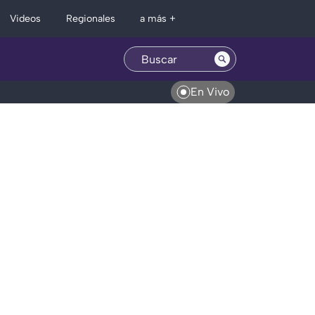
Regionales
Videos
a más +
En Vivo