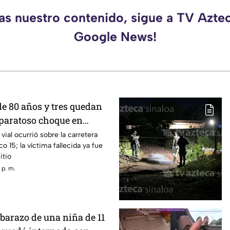
as nuestro contenido, sigue a TV Azte
Google News!
e 80 años y tres quedan
aparatoso choque en
Ramos, Culiacán
vial ocurrió sobre la carretera
o 15; la víctima fallecida ya fue
itio
 p. m.
barazo de una niña de 11