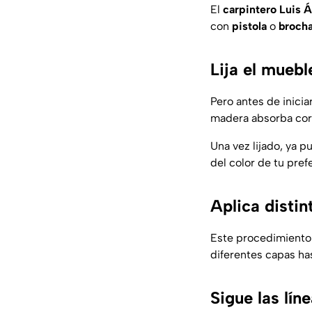
El
carpintero
Luis Á
con
pistola
o
broch
Lija el muebl
Pero antes de inici
madera absorba corr
Una vez lijado, ya 
del color de tu pref
Aplica distin
Este procedimiento
diferentes capas has
Sigue las lí