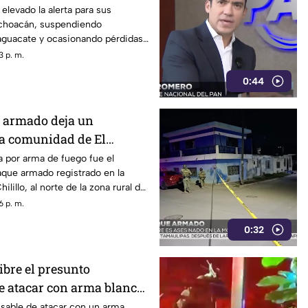
elevado la alerta para sus
choacán, suspendiendo
aguacate y ocasionando pérdidas
3 p. m.
0:44
 armado deja un
la comunidad de El
azatlán
 por arma de fuego fue el
aque armado registrado en la
lillo, al norte de la zona rural de
6 p. m.
0:32
ibre el presunto
e atacar con arma blanca
n Los Mochis
nsable de atacar con un arma