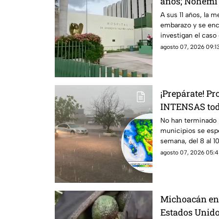
años; Nohemí 
cinco meses d
A sus 11 años, la
embarazo y se encu
investigan el cas
agosto 07, 2026 09:13
¡Prepárate! P
INTENSAS todo
estos municip
No han terminado l
municipios se espe
semana, del 8 al 1
agosto 07, 2026 05:4
Michoacán enf
Estados Unido