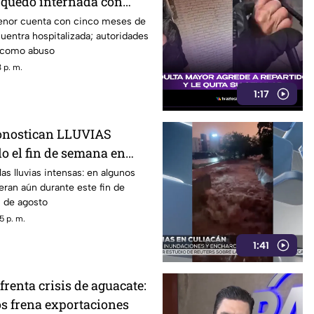
quedó internada con
e gestación
 menor cuenta con cinco meses de
entra hospitalizada; autoridades
o como abuso
 p. m.
1:17
ronostican LLUVIAS
 el fin de semana en
ios de Sinaloa
as lluvias intensas: en algunos
ran aún durante este fin de
0 de agosto
5 p. m.
1:41
renta crisis de aguacate:
s frena exportaciones