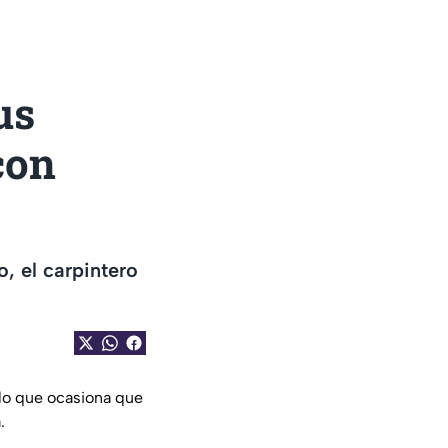
us
con
, el carpintero
 lo que ocasiona que
.