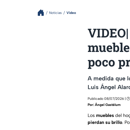
Noticias
Video
VIDEO| 
muebles
poco p
A medida que lo
Luis Ángel Alar
Publicado 08/07/2026 | 🕑
Por:
Ángel Gastélum
Los
muebles
del ho
pierdan su brillo
. P