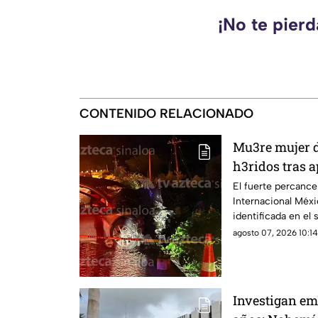
¡No te pierd
CONTENIDO RELACIONADO
Mu3re mujer d
h3ridos tras 
Limón de los 
El fuerte percance 
Internacional Méxic
identificada en el s
agosto 07, 2026 10:14
Investigan em