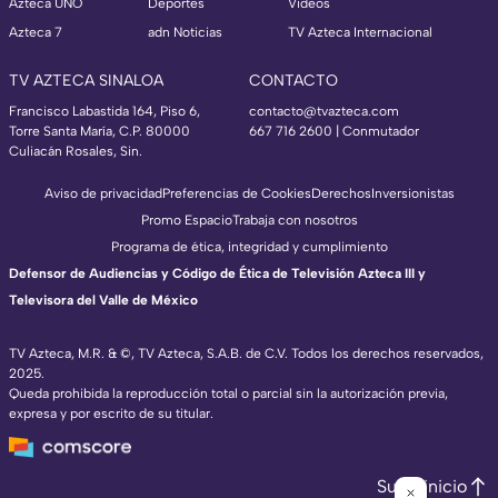
Azteca UNO
Deportes
Videos
Azteca 7
adn Noticias
TV Azteca Internacional
TV AZTECA SINALOA
CONTACTO
Francisco Labastida 164, Piso 6,
contacto@tvazteca.com
Torre Santa María, C.P. 80000
667 716 2600 | Conmutador
Culiacán Rosales, Sin.
Aviso de privacidad
Preferencias de Cookies
Derechos
Inversionistas
Promo Espacio
Trabaja con nosotros
Programa de ética, integridad y cumplimiento
Defensor de Audiencias y Código de Ética de Televisión Azteca III y
Televisora del Valle de México
TV Azteca, M.R. & ©, TV Azteca, S.A.B. de C.V. Todos los derechos reservados,
2025.
Queda prohibida la reproducción total o parcial sin la autorización previa,
expresa y por escrito de su titular.
Subir inicio