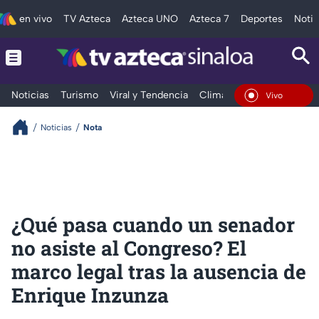
en vivo
TV Azteca
Azteca UNO
Azteca 7
Deportes
Notic
Noticias
Turismo
Viral y Tendencia
Clima
Deportes
Espec
En Vivo
Noticias
Nota
¿Qué pasa cuando un senador
no asiste al Congreso? El
marco legal tras la ausencia de
Enrique Inzunza