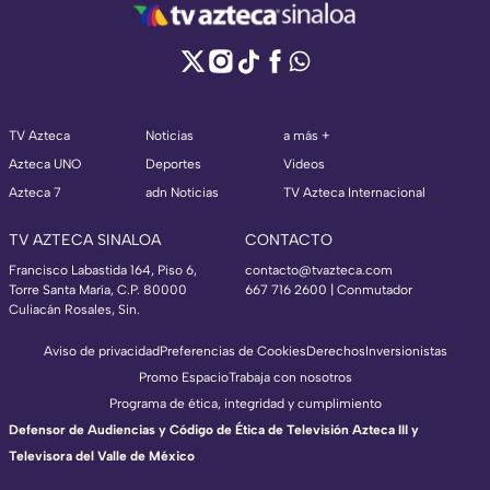
TV Azteca
Noticias
a más +
Azteca UNO
Deportes
Videos
Azteca 7
adn Noticias
TV Azteca Internacional
TV AZTECA SINALOA
CONTACTO
Francisco Labastida 164, Piso 6,
contacto@tvazteca.com
Torre Santa María, C.P. 80000
667 716 2600 | Conmutador
Culiacán Rosales, Sin.
Aviso de privacidad
Preferencias de Cookies
Derechos
Inversionistas
Promo Espacio
Trabaja con nosotros
Programa de ética, integridad y cumplimiento
Defensor de Audiencias y Código de Ética de Televisión Azteca III y
Televisora del Valle de México