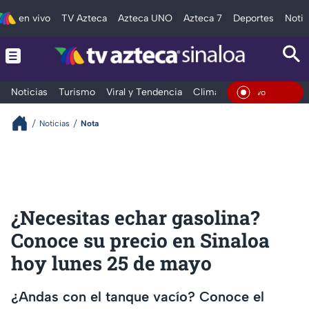
en vivo
TV Azteca
Azteca UNO
Azteca 7
Deportes
Notic
Noticias
Turismo
Viral y Tendencia
Clima
Deportes
Espec
En Vi
Noticias
Nota
¿Necesitas echar gasolina?
Conoce su precio en Sinaloa
hoy lunes 25 de mayo
¿Andas con el tanque vacío? Conoce el