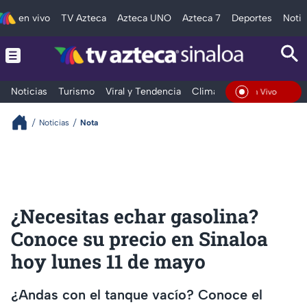
en vivo
TV Azteca
Azteca UNO
Azteca 7
Deportes
Notic
Noticias
Turismo
Viral y Tendencia
Clima
Deportes
Espec
En Vivo
Noticias
Nota
¿Necesitas echar gasolina?
Conoce su precio en Sinaloa
hoy lunes 11 de mayo
¿Andas con el tanque vacío? Conoce el