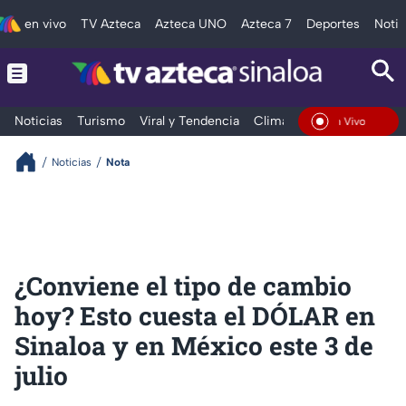
en vivo
TV Azteca
Azteca UNO
Azteca 7
Deportes
Notic
Noticias
Turismo
Viral y Tendencia
Clima
Deportes
Espec
En Vivo
Noticias
Nota
¿Conviene el tipo de cambio
hoy? Esto cuesta el DÓLAR en
Sinaloa y en México este 3 de
julio