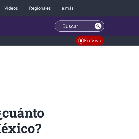
Regionales
Videos
a más +
En Vivo
 ¿cuánto
México?