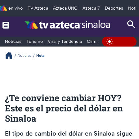
en vivo
TV Azteca
Azteca UNO
Azteca 7
Deportes
Notic
Noticias
Turismo
Viral y Tendencia
Clima
Deportes
Espec
En Vivo
Noticias
Nota
¿Te conviene cambiar HOY?
Este es el precio del dólar en
Sinaloa
El tipo de cambio del dólar en Sinaloa sigue