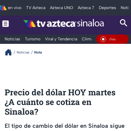
en vivo
TV Azteca
Azteca UNO
Azteca 7
Deportes
Notic
Noticias
Turismo
Viral y Tendencia
Clima
Deportes
Espec
En Vivo
Noticias
Nota
Precio del dólar HOY martes
¿A cuánto se cotiza en
Sinaloa?
El tipo de cambio del dólar en Sinaloa sigue