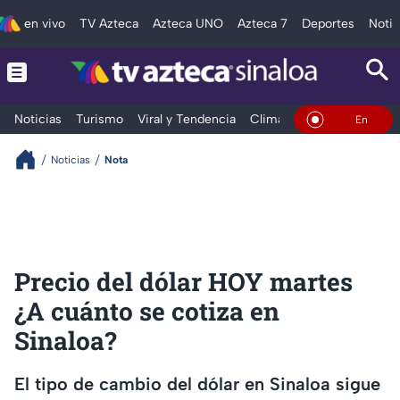
en vivo
TV Azteca
Azteca UNO
Azteca 7
Deportes
Notic
Noticias
Turismo
Viral y Tendencia
Clima
Deportes
Espec
En Vivo
Noticias
Nota
Precio del dólar HOY martes
¿A cuánto se cotiza en
Sinaloa?
El tipo de cambio del dólar en Sinaloa sigue