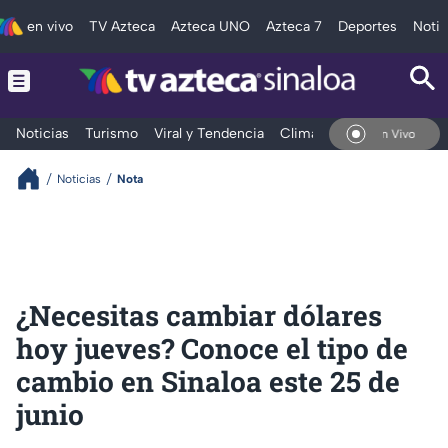
en vivo
TV Azteca
Azteca UNO
Azteca 7
Deportes
Notic
Noticias
Turismo
Viral y Tendencia
Clima
Deportes
Espec
En Vivo
Noticias
Nota
¿Necesitas cambiar dólares
hoy jueves? Conoce el tipo de
cambio en Sinaloa este 25 de
junio