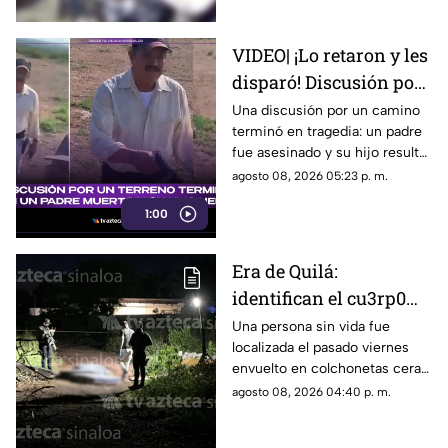
VIDEO| ¡Lo retaron y les
disparó! Discusión por
un terreno termina con
Una discusión por un camino
terminó en tragedia: un padre
un padre muerto y su
fue asesinado y su hijo resultó
hijo herido
herido.
agosto 08, 2026 05:23 p. m.
1:00
Era de Quilá:
identifican el cu3rp0
envuelto en
Una persona sin vida fue
localizada el pasado viernes
colchonetas hallado en
envuelto en colchonetas cera
Los Cerritos, Culiacán
del sector de Los Cerritos, en
agosto 08, 2026 04:40 p. m.
Culiacán