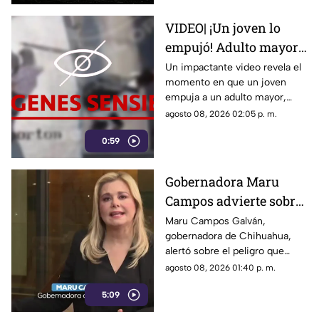
VIDEO| ¡Un joven lo
empujó! Adulto mayor
muere atropellado por
Un impactante video revela el
momento en que un joven
un tráiler
empuja a un adulto mayor,
provocando su muerte al ser
agosto 08, 2026 02:05 p. m.
atropellado por un tráiler.
0:59
Gobernadora Maru
Campos advierte sobre
el uso de lineamientos
Maru Campos Galván,
gobernadora de Chihuahua,
para sancionar a
alertó sobre el peligro que
medios y periodistas
implican los nuevos
agosto 08, 2026 01:40 p. m.
lineamientos para sancionar a
5:09
medios y periodistas.