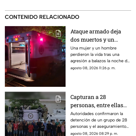
CONTENIDO RELACIONADO
Ataque armado deja
dos muertos y un
herido en la
Una mujer y un hombre
perdieron la vida tras una
sindicatura de Villa
agresión a balazos la noche de
Unión, Mazatlán
este sábado; un joven de 26
agosto 08, 2026 11:26 p. m.
años fue trasladado de
urgencia a un hospital
Capturan a 28
personas, entre ellas
mujeres, con un
Autoridades confirmaron la
detención de un grupo de 28
arsenal en El Roble,
personas y el aseguramiento
Mazatlán
de armas de fuego largas, en la
agosto 08, 2026 08:29 p. m.