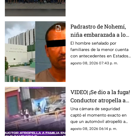
zona rural de Mazatlán
Padrastro de Nohemí,
niña embarazada a los
11 años, cuenta con
El hombre señalado por
familiares de la menor cuenta
historial de abus0;
con antecedentes en Estados
familiares lo acusan
Unidos por abuso a una menor;
agosto 08, 2026 07:43 p. m.
no ha sido detenido en México
VIDEO| ¡Se dio a la fuga!
Conductor atropella a
familia entera que
Una cámara de seguridad
captó el momento exacto en
caminaba sobre la calle
que un automóvil atropelló a
una familia entera.
agosto 08, 2026 06:14 p. m.