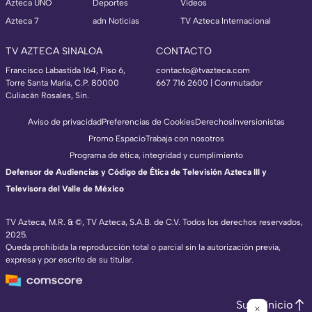
Azteca UNO
Deportes
Videos
Azteca 7
adn Noticias
TV Azteca Internacional
TV AZTECA SINALOA
CONTACTO
Francisco Labastida 164, Piso 6,
contacto@tvazteca.com
Torre Santa María, C.P. 80000
667 716 2600 | Conmutador
Culiacán Rosales, Sin.
Aviso de privacidad
Preferencias de Cookies
Derechos
Inversionistas
Promo Espacio
Trabaja con nosotros
Programa de ética, integridad y cumplimiento
Defensor de Audiencias y Código de Ética de Televisión Azteca III y
Televisora del Valle de México
TV Azteca, M.R. & ©, TV Azteca, S.A.B. de C.V. Todos los derechos reservados,
2025.
Queda prohibida la reproducción total o parcial sin la autorización previa,
expresa y por escrito de su titular.
Subir inicio