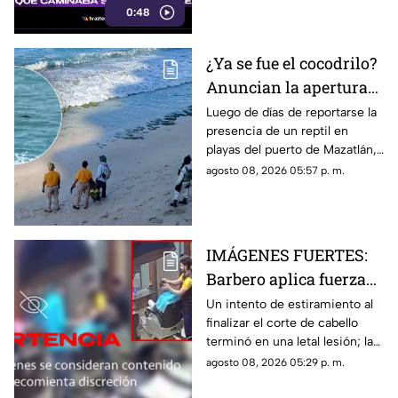
0:48
¿Ya se fue el cocodrilo?
Anuncian la apertura
de playas en Mazatlán
Luego de días de reportarse la
presencia de un reptil en
tras cuatro días
playas del puerto de Mazatlán,
cerradas
autoridades confirmaron la
agosto 08, 2026 05:57 p. m.
reapertura de estos espacios
IMÁGENES FUERTES:
Barbero aplica fuerza
de más y le rompe el
Un intento de estiramiento al
finalizar el corte de cabello
cuello a un cliente en
terminó en una letal lesión; las
pleno corte
estremecedoras imágenes
agosto 08, 2026 05:29 p. m.
captadas por cámaras de
seguridad se hicieron virales