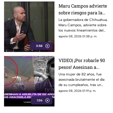
Maru Campos advierte
sobre riesgos para la
libertad de expresión
La gobernadora de Chihuahua,
Maru Campos, advierte sobre
los nuevos lineamientos del
Gobierno Federal que
agosto 08, 2026 01:38 p. m.
amenazan la libertad de
0:58
expresión.
VIDEO| ¡Por robarle 90
pesos! Asesinan a
abuelita de 82 años tras
Una mujer de 82 años, fue
asesinada brutalmente el día
asaltarla en su
de su cumpleaños, tras un
cumpleaños
asalto por solo 90 pesos.
agosto 08, 2026 01:19 p. m.
1:06