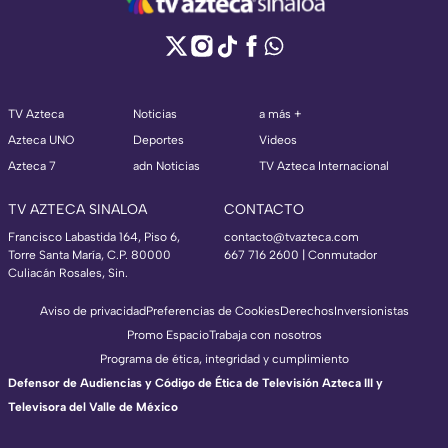
TV Azteca
Noticias
a más +
Azteca UNO
Deportes
Videos
Azteca 7
adn Noticias
TV Azteca Internacional
TV AZTECA SINALOA
CONTACTO
Francisco Labastida 164, Piso 6,
contacto@tvazteca.com
Torre Santa María, C.P. 80000
667 716 2600 | Conmutador
Culiacán Rosales, Sin.
Aviso de privacidad
Preferencias de Cookies
Derechos
Inversionistas
Promo Espacio
Trabaja con nosotros
Programa de ética, integridad y cumplimiento
Defensor de Audiencias y Código de Ética de Televisión Azteca III y
Televisora del Valle de México