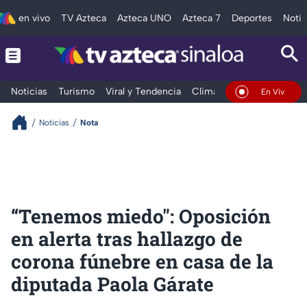
en vivo
TV Azteca
Azteca UNO
Azteca 7
Deportes
Notic
Noticias
Turismo
Viral y Tendencia
Clima
Deportes
Espec
En Vivo
Noticias
Nota
“Tenemos miedo": Oposición
en alerta tras hallazgo de
corona fúnebre en casa de la
diputada Paola Gárate