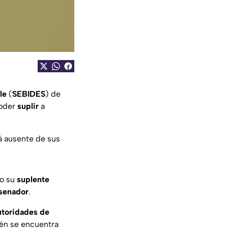
le
(
SEBIDES
) de
poder
suplir
a
rá ausente de sus
o su
suplente
 senador
.
utoridades de
ién se encuentra