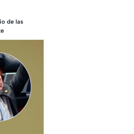
io de las
te