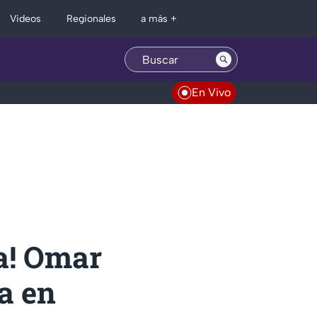
Regionales
Videos
a más +
En Vivo
za! Omar
a en