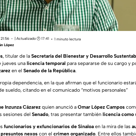
 21:56
| Actualizado 🕑 17:41
1 minuto lectura
án López
s
, titular de la
Secretaría del Bienestar y Desarrollo Sustentab
te jueves una
licencia temporal
para separarse de su cargo y 
zarez
en el
Senado de la República
.
propia dependencia, en la que afirman que el funcionario esta
de sueldo, citando en el comunicado “
motivos personales
”
ue Inzunza Cázarez
quien anunció a
Omar López Campos
com
s sesiones del
Senado
, tras presentar también
licencia como
os
funcionarios y exfuncionarios de Sinaloa
en la mira de las
a
r
presuntos nexos
con el
crimen organizado
. Entre ellos tamb