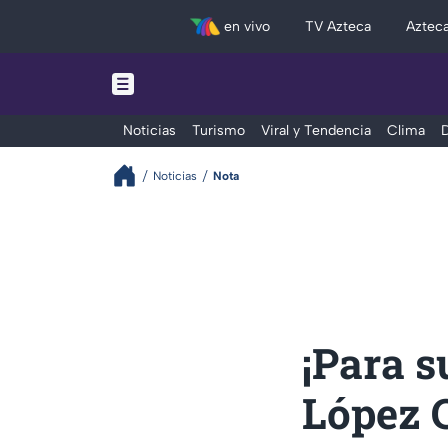
en vivo
TV Azteca
Aztec
Noticias
Turismo
Viral y Tendencia
Clima
D
Noticias
Nota
¡Para s
López C