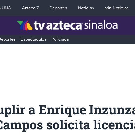
a UNO
Azteca 7
Deportes
Noticias
adn Noticias
eportes
Espectáculos
Policiaca
uplir a Enrique Inzun
ampos solicita licenci