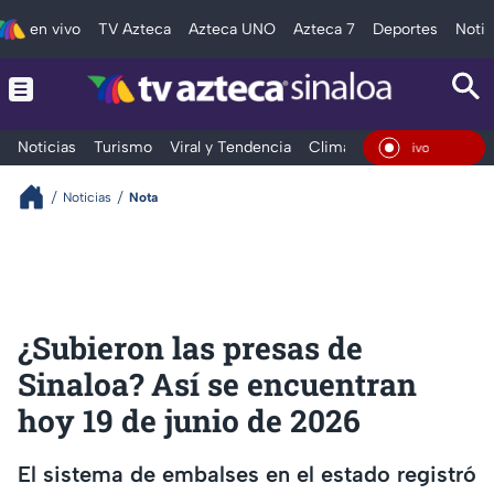
en vivo
TV Azteca
Azteca UNO
Azteca 7
Deportes
Notic
Noticias
Turismo
Viral y Tendencia
Clima
Deportes
Espec
En Vivo
Noticias
Nota
¿Subieron las presas de
Sinaloa? Así se encuentran
hoy 19 de junio de 2026
El sistema de embalses en el estado registró