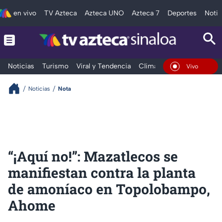
en vivo
TV Azteca
Azteca UNO
Azteca 7
Deportes
Notic
Noticias
Turismo
Viral y Tendencia
Clima
Deportes
Espec
En Vivo
Noticias
Nota
“¡Aquí no!”: Mazatlecos se
manifiestan contra la planta
de amoníaco en Topolobampo,
Ahome