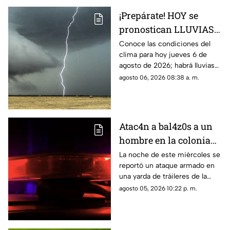
¡Prepárate! HOY se
pronostican LLUVIAS
MUY FUERTES en estas
Conoce las condiciones del
clima para hoy jueves 6 de
zonas de Sinaloa
agosto de 2026; habrá lluvias
muy fuertes
agosto 06, 2026 08:38 a. m.
Atac4n a bal4z0s a un
hombre en la colonia
San Rafael, en
La noche de este miércoles se
reportó un ataque armado en
Culiacán; ya fue
una yarda de tráileres de la
identificado
colonia San Rafael, en la capital
agosto 05, 2026 10:22 p. m.
sinaloense