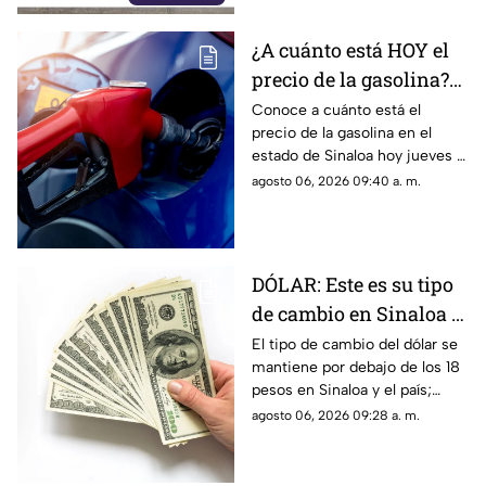
¿A cuánto está HOY el
precio de la gasolina?
Aquí te decimos su
Conoce a cuánto está el
precio de la gasolina en el
costo por litro en
estado de Sinaloa hoy jueves 6
Sinaloa
de agosto de 2026
agosto 06, 2026 09:40 a. m.
DÓLAR: Este es su tipo
de cambio en Sinaloa y
México HOY jueves
El tipo de cambio del dólar se
mantiene por debajo de los 18
pesos en Sinaloa y el país;
conoce los detalles sobre su
agosto 06, 2026 09:28 a. m.
precio hoy jueves 6 de agosto
de 2026