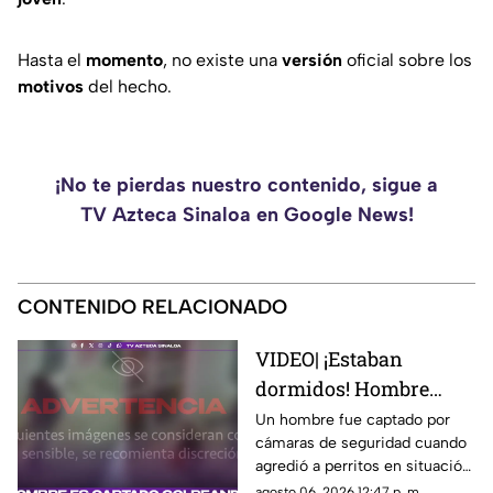
Hasta el
momento
, no existe una
versión
oficial sobre los
motivos
del hecho.
¡No te pierdas nuestro contenido, sigue a
TV Azteca Sinaloa en Google News!
CONTENIDO RELACIONADO
VIDEO| ¡Estaban
dormidos! Hombre
patea perritos en
Un hombre fue captado por
cámaras de seguridad cuando
situación de calle
agredió a perritos en situación
de calle en Tonalá, Jalisco,
agosto 06, 2026 12:47 p. m.