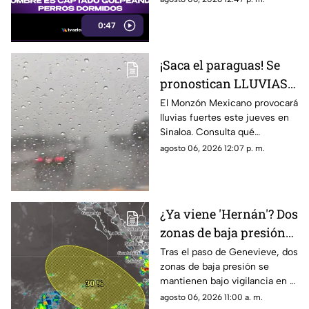
mientras estaba dormido
0:47
¡Saca el paraguas! Se
pronostican LLUVIAS
FUERTES la tarde HOY
El Monzón Mexicano provocará
lluvias fuertes este jueves en
en estos municipios de
Sinaloa. Consulta qué
Sinaloa
municipios podrían registrar
agosto 06, 2026 12:07 p. m.
las mayores precipitaciones.
¿Ya viene 'Hernán'? Dos
zonas de baja presión
toman fuerza en el
Tras el paso de Genevieve, dos
zonas de baja presión se
Pacífico
mantienen bajo vigilancia en el
Pacífico; estas son sus
agosto 06, 2026 11:00 a. m.