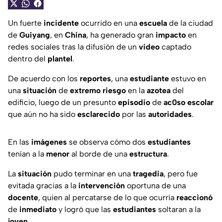
Un fuerte
incidente
ocurrido en una
escuela
de la ciudad
de
Guiyang
, en
China
, ha generado gran
impacto
en
redes sociales tras la difusión de un
video
captado
dentro del
plantel
.
De acuerdo con los
reportes
, una
estudiante
estuvo en
una
situación
de
extremo
riesgo
en la
azotea
del
edificio, luego de un presunto
episodio
de
ac0so
escolar
que aún no ha sido
esclarecido
por las
autoridades
.
En las
imágenes
se observa cómo dos
estudiantes
tenían a la
menor
al borde de una
estructura
.
La
situación
pudo terminar en una
tragedia
, pero fue
evitada gracias a la
intervención
oportuna de una
docente
, quien al percatarse de lo que ocurría
reaccionó
de
inmediato
y logró que las
estudiantes
soltaran a la
joven
.