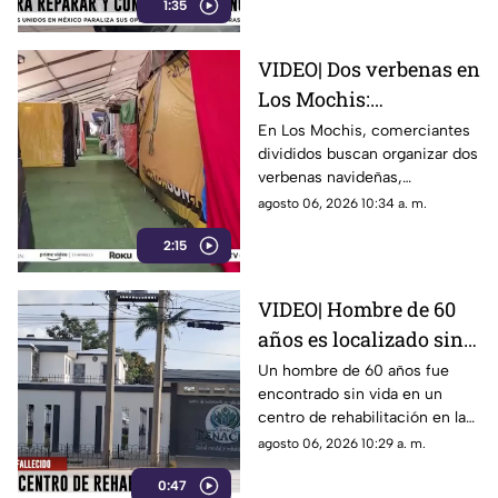
1:35
VIDEO| Dos verbenas en
Los Mochis:
comerciantes buscan
En Los Mochis, comerciantes
divididos buscan organizar dos
su propio espacio
verbenas navideñas,
generando una oferta para más
agosto 06, 2026 10:34 a. m.
de 300 vendedores.
2:15
VIDEO| Hombre de 60
años es localizado sin
vida en centro de
Un hombre de 60 años fue
encontrado sin vida en un
rehabilitación
centro de rehabilitación en la
ciudad de Los Mochis
agosto 06, 2026 10:29 a. m.
0:47