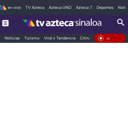
en vivo
TV Azteca
Azteca UNO
Azteca 7
Deportes
Notic
Noticias
Turismo
Viral y Tendencia
Clima
Deportes
Espec
En Viv