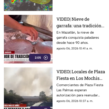
trayectorias
VIDEO| Nieve de
garrafa: una tradición
en Mazatlán desde
En Mazatlán, la nieve de
garrafa conquista paladares
hace 90 años
desde hace 90 años.
agosto 06, 2026 10:41 a. m.
2:05
VIDEO| Locales de Plaza
Fiesta en Los Mochis
esperan autorización
Comerciantes de Plaza Fiesta
Las Palmas esperan
para reabrir tras
autorización para reanudar
incendio
actividades tras incendio en
agosto 06, 2026 10:37 a. m.
Los Mochis