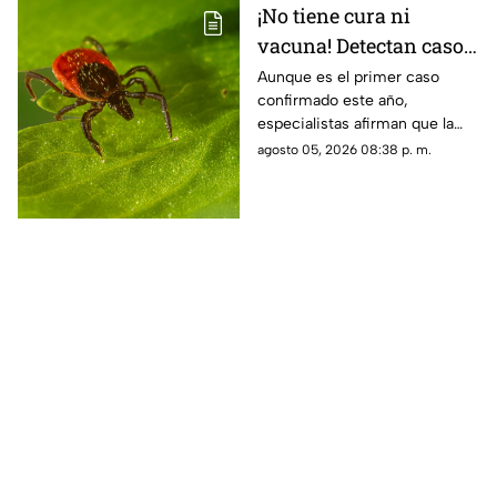
¡No tiene cura ni
vacuna! Detectan caso
del virus Bourbon,
Aunque es el primer caso
confirmado este año,
enfermedad
especialistas afirman que la
transmitida por
enfermedad podría estar más
agosto 05, 2026 08:38 p. m.
garrapatas
extendida de lo que se cree