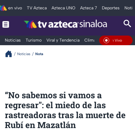
en vivo
TV Azteca
Azteca UNO
Azteca 7
Deportes
Notic
Noticias
Turismo
Viral y Tendencia
Clima
Deportes
Espec
En Vivo
Noticias
Nota
“No sabemos si vamos a
regresar": el miedo de las
rastreadoras tras la muerte de
Rubí en Mazatlán