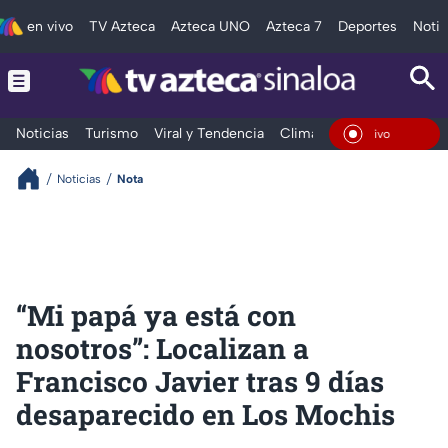
en vivo
TV Azteca
Azteca UNO
Azteca 7
Deportes
Notic
Noticias
Turismo
Viral y Tendencia
Clima
Deportes
Espec
En Vivo
Noticias
Nota
“Mi papá ya está con
nosotros”: Localizan a
Francisco Javier tras 9 días
desaparecido en Los Mochis