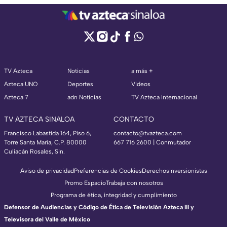
TV Azteca
Noticias
a más +
Azteca UNO
Deportes
Videos
Azteca 7
adn Noticias
TV Azteca Internacional
TV AZTECA SINALOA
CONTACTO
Francisco Labastida 164, Piso 6,
contacto@tvazteca.com
Torre Santa María, C.P. 80000
667 716 2600 | Conmutador
Culiacán Rosales, Sin.
Aviso de privacidad
Preferencias de Cookies
Derechos
Inversionistas
Promo Espacio
Trabaja con nosotros
Programa de ética, integridad y cumplimiento
Defensor de Audiencias y Código de Ética de Televisión Azteca III y
Televisora del Valle de México