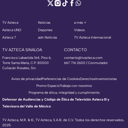
TV Azteca
Noticias
a más +
Azteca UNO
Deportes
Videos
Azteca 7
adn Noticias
TV Azteca Internacional
TV AZTECA SINALOA
CONTACTO
Francisco Labastida 164, Piso 6,
contacto@tvazteca.com
Torre Santa María, C.P. 80000
667 716 2600 | Conmutador
Culiacán Rosales, Sin.
Aviso de privacidad
Preferencias de Cookies
Derechos
Inversionistas
Promo Espacio
Trabaja con nosotros
Programa de ética, integridad y cumplimiento
Defensor de Audiencias y Código de Ética de Televisión Azteca III y
Televisora del Valle de México
TV Azteca, M.R. & ©, TV Azteca, S.A.B. de C.V. Todos los derechos reservados,
2025.