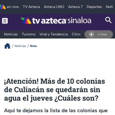
en vivo
TV Azteca
Azteca UNO
Azteca 7
Deportes
Notic
Noticias
Turismo
Viral y Tendencia
Clima
Deportes
Espec
En Vivo
Noticias
Nota
¡Atención! Más de 10 colonias
de Culiacán se quedarán sin
agua el jueves ¿Cuáles son?
Aquí te dejamos la lista de las colonias que