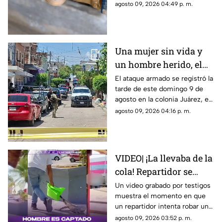
el próximo martes 11 de
agosto 09, 2026 04:49 p. m.
agosto…
Una mujer sin vida y
un hombre herido, el
saldo de un at4que
El ataque armado se registró la
tarde de este domingo 9 de
arm4d0 en Mazatlán
agosto en la colonia Juárez, en
la ciudad de Mazatlán
agosto 09, 2026 04:16 p. m.
VIDEO| ¡La llevaba de la
cola! Repartidor se
intenta robar a una
Un video grabado por testigos
muestra el momento en que
iguana
un repartidor intenta robar una
iguana verde en Tuxpan,
agosto 09, 2026 03:52 p. m.