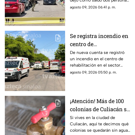
dejó como saldo dos personas
sin vida; esto pasó...
agosto 09, 2026 06:41 p. m.
Se registra incendio en
centro de
rehabilitación en Los
De nueva cuenta se registró
un incendio en el centro de
Mochis; hay un muerto
rehabilitación en el sector
y varios heridos
Centro; esto pasó...
agosto 09, 2026 05:50 p. m.
¡Atención! Más de 100
colonias de Culiacán se
quedarán SIN AGUA el
Si vives en la ciudad de
Culiacán, aquí te decimos qué
próximo MARTES
colonias se quedarán sin agua