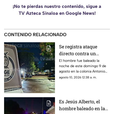
¡No te pierdas nuestro contenido, sigue a
TV Azteca Sinaloa en Google News!
CONTENIDO RELACIONADO
Se registra ataque
directo contra un
hombre en la Antonio
El hombre fue baleado la
noche de este domingo 9 de
Nakayama, en
agosto en la colonia Antonio
Culiacán; está herido
Nakayama, en Culiacán
agosto 10, 2026 12:38 a. m.
Es Jesús Alberto, el
hombre baleado en la