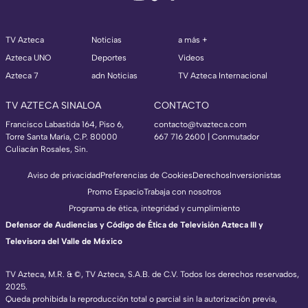
TV Azteca
Noticias
a más +
Azteca UNO
Deportes
Videos
Azteca 7
adn Noticias
TV Azteca Internacional
TV AZTECA SINALOA
CONTACTO
Francisco Labastida 164, Piso 6,
contacto@tvazteca.com
Torre Santa María, C.P. 80000
667 716 2600 | Conmutador
Culiacán Rosales, Sin.
Aviso de privacidad
Preferencias de Cookies
Derechos
Inversionistas
Promo Espacio
Trabaja con nosotros
Programa de ética, integridad y cumplimiento
Defensor de Audiencias y Código de Ética de Televisión Azteca III y
Televisora del Valle de México
TV Azteca, M.R. & ©, TV Azteca, S.A.B. de C.V. Todos los derechos reservados,
2025.
Queda prohibida la reproducción total o parcial sin la autorización previa,