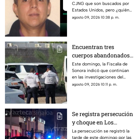
CJNG que son buscados por
25 millones de dólares
Estados Unidos, pero ¿quién
de recompensa
es el más buscado por el que
agosto 09, 2026 10:38 p. m.
ofrecen una millonaria
recompensa? Aquí los
detalles…
Encuentran tres
cuerpos abandonados
en Sonora; todo apunta
Este domingo, la Fiscalía de
Sonora indicó que continúan
a crimen pasional
en las investigaciones del
hallazgo de tres cuerpos
agosto 09, 2026 10:11 p. m.
abandonados en una
camioneta en Hermosillo; esto
se sabe…
Se registra persecución
y choque en Los
Mochis; esto pasó…
La persecución se registró la
tarde de este domingo por las