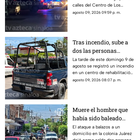
calles del Centro de Los
Mochis, al norte de Sinaloa
agosto 09, 2026 09:59 p. m.
Tras incendio, sube a
dos las personas
fallecidas en el centro
La tarde de este domingo 9 de
agosto se registró un incendio
de rehabilitación de
en un centro de rehabilitación
Los Mochis
de Los Mochis; hay dos
agosto 09, 2026 08:07 p. m.
muertos y varios heridos
Muere el hombre que
había sido baleado
junto con otra mujer en
El ataque a balazos a un
domicilio en la colonia Juárez
la Juárez, en Mazatlán