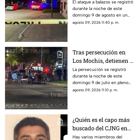
colonia Santa Elena, en
El ataque a balazos se registró
durante la noche de este
Mazatlán
domingo 9 de agosto en un
domicilio del puerto de
agosto 09, 2026 11:40 p. m.
Mazatlán
Tras persecución en
Los Mochis, detienen a
8 personas; 4 están
La persecución se registró
durante la noche de este
heridas
domingo 9 de julio en pleno
Centro de Los Mochis; esto
agosto 09, 2026 11:10 p. m.
pasó…
¿Quién es el capo más
buscado del CJNG en
Estados Unidos? Dan
Hay varios miembros del