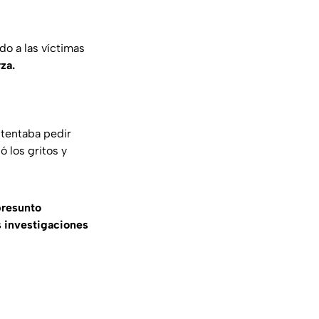
o a las víctimas
rza.
ntentaba pedir
ó los gritos y
presunto
s investigaciones