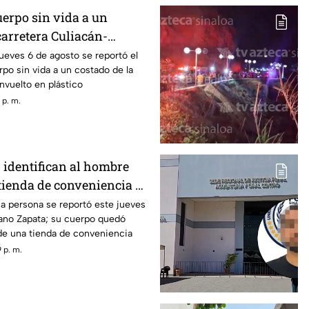
erpo sin vida a un
carretera Culiacán-
osta Rica
ueves 6 de agosto se reportó el
rpo sin vida a un costado de la
nvuelto en plástico
 p. m.
 identifican al hombre
tienda de conveniencia al
án
a persona se reportó este jueves
iano Zapata; su cuerpo quedó
 de una tienda de conveniencia
 p. m.