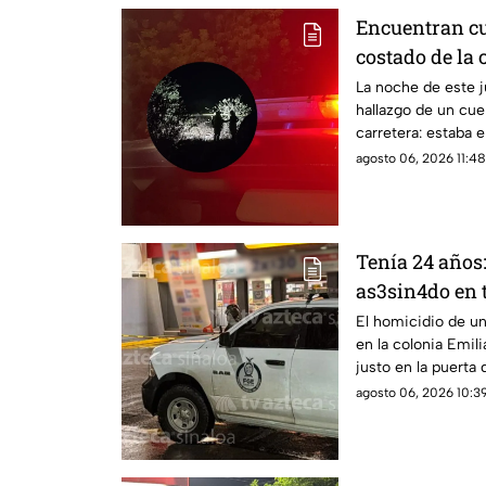
Encuentran cu
costado de la 
Eldorado, en C
La noche de este j
hallazgo de un cue
carretera: estaba e
agosto 06, 2026 11:48
Tenía 24 años:
as3sin4do en 
sur de Culiac
El homicidio de un
en la colonia Emil
justo en la puerta
agosto 06, 2026 10:39