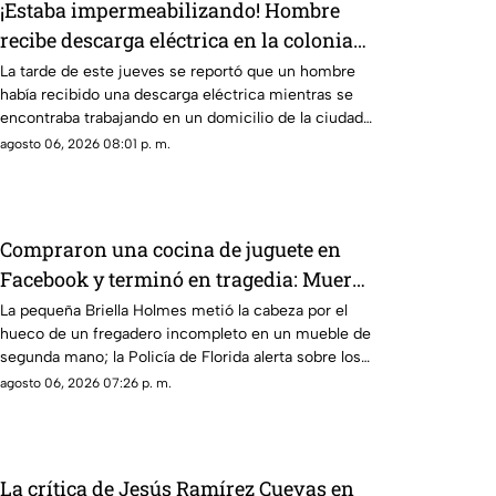
¡Estaba impermeabilizando! Hombre
recibe descarga eléctrica en la colonia
Álamos Uno, en Los Mochis
La tarde de este jueves se reportó que un hombre
había recibido una descarga eléctrica mientras se
encontraba trabajando en un domicilio de la ciudad
de Los Mochis
agosto 06, 2026 08:01 p. m.
Compraron una cocina de juguete en
Facebook y terminó en tragedia: Muere
niña de 3 años atrapada en el mueble
La pequeña Briella Holmes metió la cabeza por el
hueco de un fregadero incompleto en un mueble de
segunda mano; la Policía de Florida alerta sobre los
riesgos de artículos infantiles usados
agosto 06, 2026 07:26 p. m.
La crítica de Jesús Ramírez Cuevas en