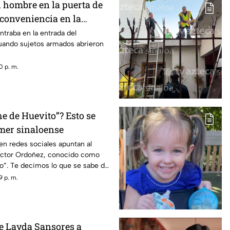
 hombre en la puerta de
 conveniencia en la
ta, Culiacán
ntraba en la entrada del
uando sujetos armados abrieron
0 p. m.
e de Huevito”? Esto se
amer sinaloense
n redes sociales apuntan al
Víctor Ordoñez, conocido como
o”. Te decimos lo que se sabe del
9 p. m.
de Layda Sansores a