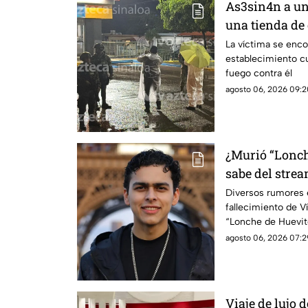
As3sin4n a un
una tienda de
Emiliano Zapa
La víctima se enco
establecimiento c
fuego contra él
agosto 06, 2026 09:2
¿Murió “Lonch
sabe del stre
Diversos rumores e
fallecimiento de 
“Lonche de Huevit
streamer
agosto 06, 2026 07:2
Viaje de lujo 