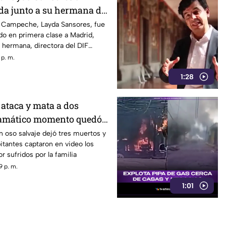
da junto a su hermana del
 Campeche, Layda Sansores, fue
ndo en primera clase a Madrid,
hermana, directora del DIF
 p. m.
1:28
 ataca y mata a dos
amático momento quedó
IDEO
 oso salvaje dejó tres muertos y
bitantes captaron en video los
 sufridos por la familia
9 p. m.
1:01