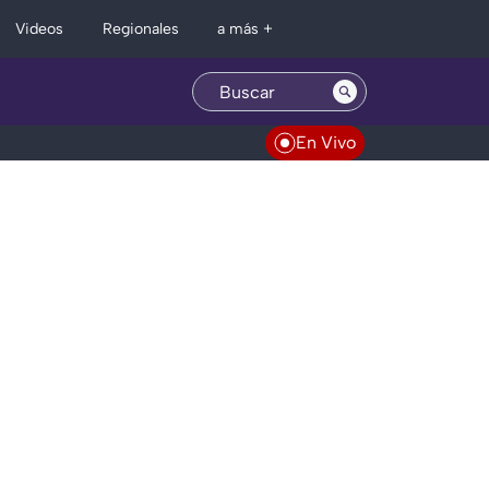
Regionales
Videos
a más +
En Vivo