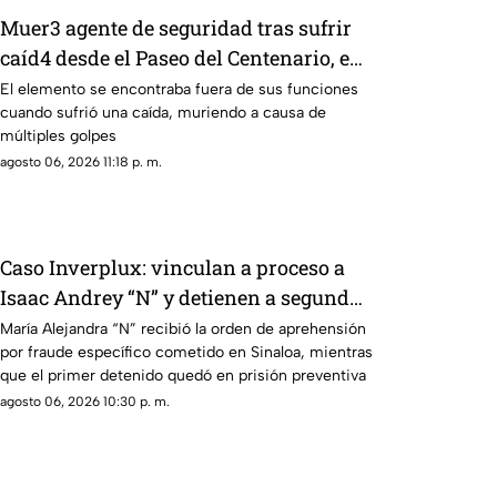
Muer3 agente de seguridad tras sufrir
caíd4 desde el Paseo del Centenario, en
Mazatlán
El elemento se encontraba fuera de sus funciones
cuando sufrió una caída, muriendo a causa de
múltiples golpes
agosto 06, 2026 11:18 p. m.
Caso Inverplux: vinculan a proceso a
Isaac Andrey “N” y detienen a segunda
implicada en megafraude
María Alejandra “N” recibió la orden de aprehensión
por fraude específico cometido en Sinaloa, mientras
que el primer detenido quedó en prisión preventiva
agosto 06, 2026 10:30 p. m.