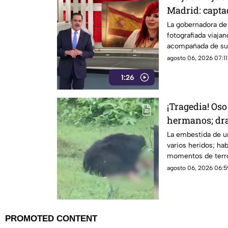
Madrid: capta
DIF estatal
La gobernadora de
fotografiada viaja
acompañada de su 
estatal
agosto 06, 2026 07:11
1:26
¡Tragedia! Oso
hermanos; dr
grabado en V
La embestida de un
varios heridos; ha
momentos de terror
agosto 06, 2026 06:5