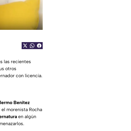
s las recientes
sus otros
rnador con licencia.
llermo Benítez
 el morenista Rocha
ernatura
en algún
amenazarlos.