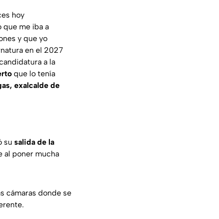
ces hoy
o que me iba a
iones y que yo
rnatura en el 2027
candidatura a la
erto
que lo tenía
as, exalcalde de
ó su
salida de la
ie al poner mucha
las cámaras donde se
erente.