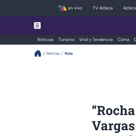
en vivo
TV Azteca
Aztec
Noticias
Turismo
Viral y Tendencia
Clima
D
Noticias
Nota
“Rocha
Vargas 