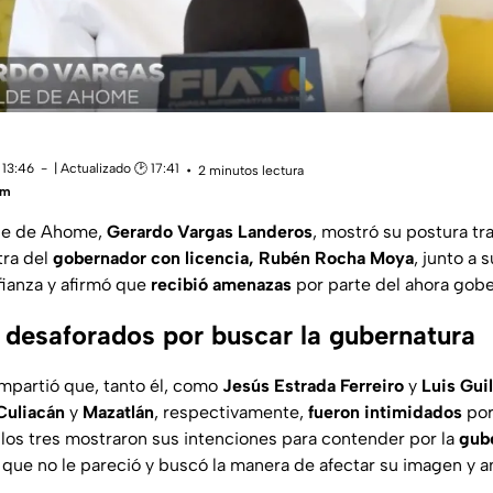
 13:46
| Actualizado 🕑 17:41
2 minutos lectura
um
lde de Ahome,
Gerardo Vargas Landeros
, mostró su postura tra
tra del
gobernador con licencia, Rubén Rocha Moya
, junto a 
fianza y afirmó que
recibió amenazas
por parte del ahora gobe
s desaforados por buscar la gubernatura
mpartió que, tanto él, como
Jesús Estrada Ferreiro
y
Luis Gui
Culiacán
y
Mazatlán
, respectivamente,
fueron intimidados
por
los tres mostraron sus intenciones para contender por la
gub
que no le pareció y buscó la manera de afectar su imagen y 