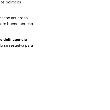
los políticos
spacho acuerdan
 pero bueno por eso
e delincuencia
do se resuelva para