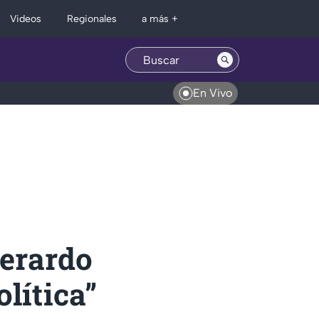
Regionales
Videos
a más +
En Vivo
erardo
lítica”