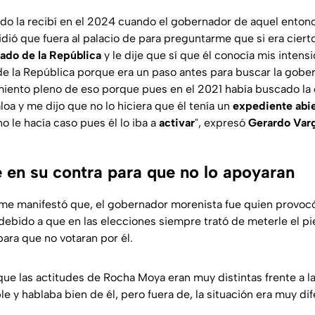
ado la recibí en el 2024 cuando el gobernador de aquel enton
ió que fuera al palacio de para preguntarme que si era ciert
ado de la República
y le dije que sí que él conocía mis intens
de la República porque era un paso antes para buscar la gobe
miento pleno de eso porque pues en el 2021 había buscado la 
oa y me dijo que no lo hiciera que él tenía un
expediente abi
no le hacía caso pues él lo iba a
activar
", expresó
Gerardo Varg
e en su contra para que no lo apoyaran
ome manifestó que, el gobernador morenista fue quien provoc
 debido a que en las elecciones siempre trató de meterle el p
ara que no votaran por él.
e las actitudes de Rocha Moya eran muy distintas frente a 
 y hablaba bien de él, pero fuera de, la situación era muy dif