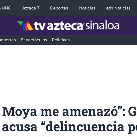
a UNO
Azteca 7
Deportes
Noticias
adn Noticias
eportes
Espectáculos
Policiaca
 Moya me amenazó": G
acusa “delincuencia po