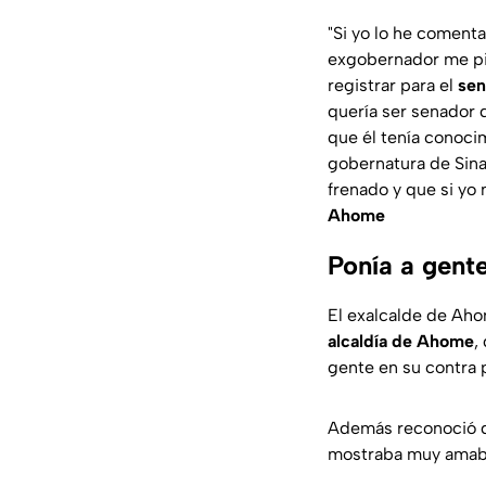
"Si yo lo he coment
exgobernador me pid
registrar para el
sen
quería ser senador 
que él tenía conoci
gobernatura de Sinal
frenado y que si yo 
Ahome
Ponía a gent
El exalcalde de Ah
alcaldía de Ahome
,
gente en su contra p
Además reconoció qu
mostraba muy amable